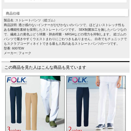
商品仕様
製品名: ストレートパンツ（総ゴム）
商品説明: 透け感のないインナーがひびかないのパンツで、ほどよいストレッチ性も
ある機能性素材を採用したストレートパンツです。 SEK制菌加工を施したパンツなの
で、繊維上の黄色ぶどう球菌・肺炎桿菌・MRSAなどの増力を抑制します。 総ゴムの
パンツで履きやすくウエストまわりにごわつきもありません。 白衣でもチュニックで
もスクラブコーディネイトできる最も人気のあるストレートパンツの一つです。
型番: 6007EW
メーカー: フォーク
この商品を見た人はこんな商品も見ています