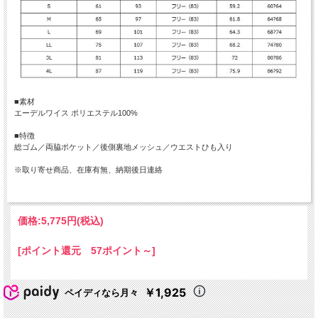
■素材
エーデルワイス ポリエステル100%
■特徴
総ゴム／両脇ポケット／後側裏地メッシュ／ウエストひも入り
※取り寄せ商品、在庫有無、納期後日連絡
価格:
5,775円
(税込)
[ポイント還元 57ポイント～]
￥1,925
ペイディなら月々