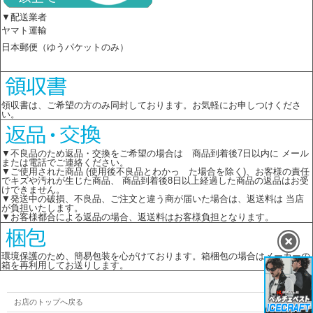
▼配送業者
ヤマト運輸
日本郵便（ゆうパケットのみ）
領収書は、ご希望の方のみ同封しております。お気軽にお申しつけくださ
い。
▼不良品のため返品・交換をご希望の場合は 商品到着後7日以内に メール
または電話でご連絡ください。
▼ご使用された商品 (使用後不良品とわかっ た場合を除く)、お客様の責任
でキズや汚れが生じた商品、 商品到着後8日以上経過した商品の返品はお受
けできません。
▼発送中の破損、不良品、ご注文と違う商が届いた場合は、返送料は 当店
が負担いたします。
▼お客様都合による返品の場合、返送料はお客様負担となります。
環境保護のため、簡易包装を心がけております。箱梱包の場合はメーカーの
箱を再利用してお送りします。
お店のトップへ戻る