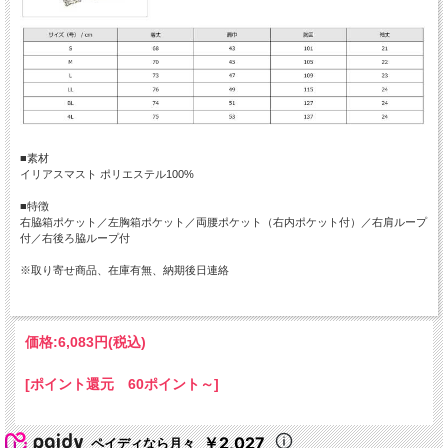
■素材
イリアスマスト ポリエステル100%
■特徴
右脇箱ポケット／左胸箱ポケット／両腰ポケット（右内ポケット付）／右肩ループ
付／右後ろ脇ループ付
※取り寄せ商品、在庫有無、納期後日連絡
価格:
6,083円
(税込)
[ポイント還元 60ポイント～]
￥2,027
ペイディなら月々