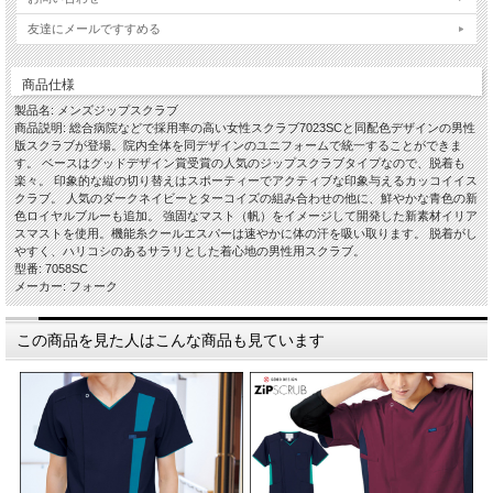
友達にメールですすめる
商品仕様
製品名: メンズジップスクラブ
商品説明: 総合病院などで採用率の高い女性スクラブ7023SCと同配色デザインの男性
版スクラブが登場。院内全体を同デザインのユニフォームで統一することができま
す。 ベースはグッドデザイン賞受賞の人気のジップスクラブタイプなので、脱着も
楽々。 印象的な縦の切り替えはスポーティーでアクティブな印象与えるカッコイイス
クラブ。 人気のダークネイビーとターコイズの組み合わせの他に、鮮やかな青色の新
色ロイヤルブルーも追加。 強固なマスト（帆）をイメージして開発した新素材イリア
スマストを使用。機能糸クールエスパーは速やかに体の汗を吸い取ります。 脱着がし
やすく、ハリコシのあるサラリとした着心地の男性用スクラブ。
型番: 7058SC
メーカー: フォーク
この商品を見た人はこんな商品も見ています