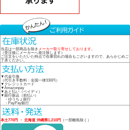
当店は一部商品を除き
メーカー取り寄せしております。
（受注後にメーカーへ発注致します）
ご注文をいただいた時点で在庫切れの場合もございますので、あらかじめご
了承ください。
▼代金引換
（代引き手数料：全国一律330円）
▼クレジットカード
▼Amazonpay
▼あと払い（ペイディ）
▼銀行振込（前払い）
・ゆうちょ銀行
・PayPay銀行
本土770円 ・ 北海道 沖縄県1,210円
（一部離島除く）