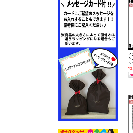
イ
キ
ッ
¥3