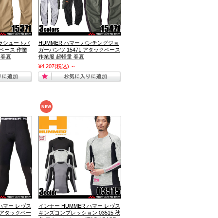
パラシュートパ
HUMMER ハマー パンチングジョ
クベース 作業
ガーパンツ 15471 アタックベース
 春夏
作業服 超軽量 春夏
¥4,207
(税込)
～
 ハマー レヴス
インナー HUMMER ハマー レヴス
5 アタックベー
キンズコンプレッション 03515 秋