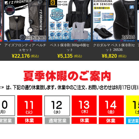
ア
アイズフロンティア ペルチ
ベスト保冷剤 300g×6個セ
クロダルマ ベスト保冷剤セ
ェセット
ット
ット 26536
¥22,176
¥5,135
¥6,820
(税込)
(税込)
(税込)