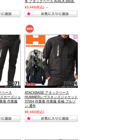
冬 アタックベース ATACK BASE
¥3,449
(税込)
～
ックベース
ATACKBASE アタックベース
ンズカーゴジョ
HUMMERレヴスキンズジャケット
作業着 作業服
37054 作業着 作業服 長袖 ブルゾ
ン 通年
¥8,440
(税込)