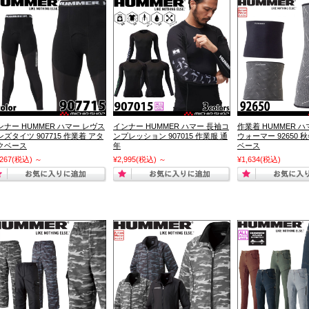
ンナー HUMMER ハマー レヴス
インナー HUMMER ハマー 長袖コ
作業着 HUMMER 
ンズタイツ 907715 作業着 アタ
ンプレッション 907015 作業服 通
ウォーマー 92650 
クベース
年
ベース
,267
(税込)
～
¥2,995
(税込)
～
¥1,634
(税込)