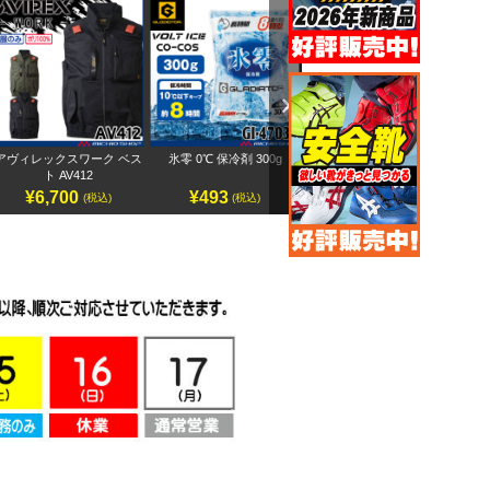
Next
アヴィレックスワーク ベス
氷零 0℃ 保冷剤 300g
アヴィレックスワーク 半袖
ペ
ト AV412
ブルゾン AV413
¥6,700
¥493
¥7,500
(税込)
(税込)
(税込)