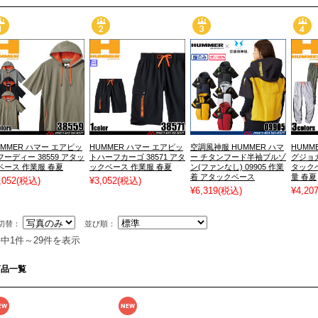
UMMER ハマー エアピッ
HUMMER ハマー エアピッ
空調風神服 HUMMER ハマ
HUMM
フーディー 38559 アタッ
トハーフカーゴ 38571 アタ
ー チタンフード半袖ブルゾ
グジョガ
ベース 作業服 春夏
ックベース 作業服 春夏
ン(ファンなし) 09905 作業
タック
着 アタックベース
量 春夏
,052
(税込)
¥3,052
(税込)
¥6,319
(税込)
¥4,20
切替：
並び順：
件中1件～29件を表示
商品一覧