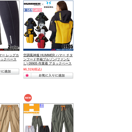
ハマー レッグカ
空調風神服 HUMMER ハマー チタ
アタックベース
ンフード半袖ブルゾン(ファンな
し) 09905 作業着 アタックベース
¥6,319
(税込)