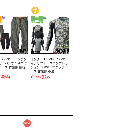
ER ハマー パンチン
インナー HUMMER ハマー
ーパンツ 15471 ア
キシリフォースコンプレッ
ベース 作業服 超軽
ション 908315 アタックベ
ース 作業服 春夏
7
(税込)
¥2,557
(税込)