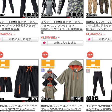
ンナー HUMMER ハマー キシリ
インナー HUMMER ハマー キシリ
HUMMER ハマー 
ォースタイツ 908415 アタック
フォースコンプレッション
ンツ 15371 アタッ
ース 作業服 春夏
908315 アタックベース 作業服 春
服 ワイドシルエット
夏
,557
(税込)
～
¥4,207
(税込)
～
¥2,557
(税込)
～
UMMER ハマー エアピットハー
HUMMER ハマー エアピットフー
インナー HUMMER
カーゴ 38571 アタックベース
ディー 38559 アタックベース 作
キンズタイツ 0381