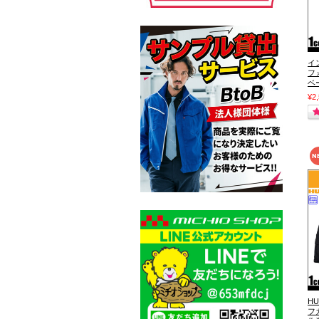
イ
フ
ベ
¥2
H
フ