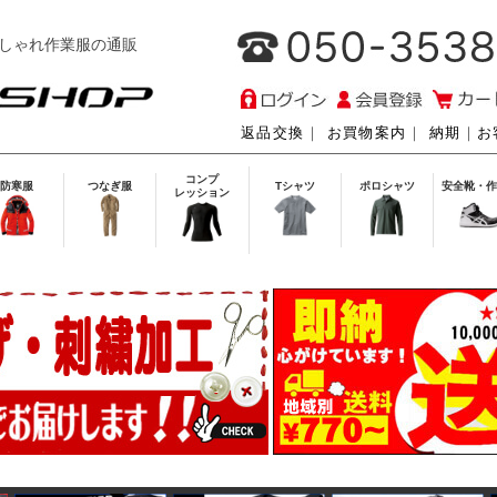
しゃれ作業服の通販
返品交換
｜
お買物案内
｜
納期
｜
お
コンプ
防寒服
つなぎ服
Tシャツ
ポロシャツ
安全靴・作
レッション