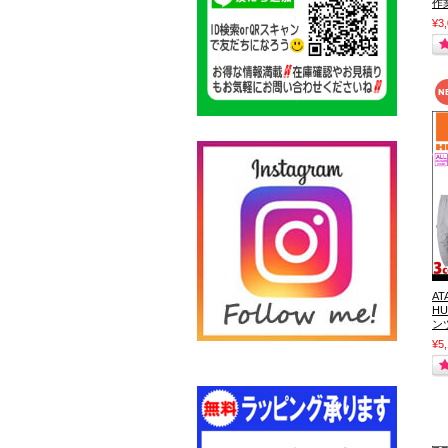
作
¥3
A
H
ンツ
¥5