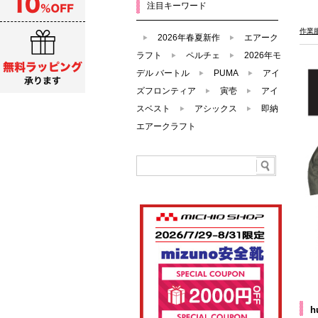
注目キーワード
作業
2026年春夏新作
エアーク
ラフト
ペルチェ
2026年モ
デル バートル
PUMA
アイ
ズフロンティア
寅壱
アイ
スベスト
アシックス
即納
エアークラフト
h