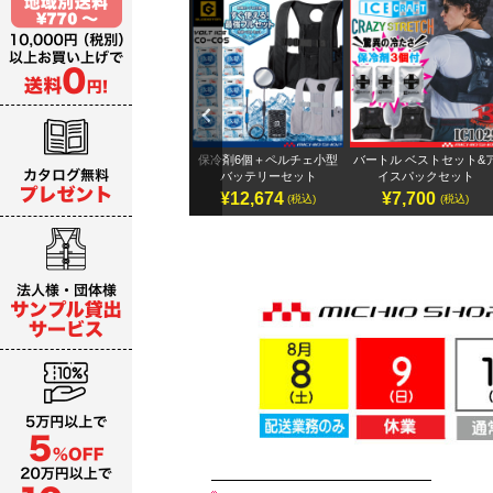
Previ
ous
テリ
アイズフロンティア 32Vバ
保冷剤6個＋ペルチェ小型
バートル ベストセット&
ッテリーセット
バッテリーセット
イスパックセット
¥19,987～
¥12,674
¥7,700
)
(税込)
(税込)
(税込)