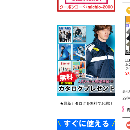
H
ト
ク
¥3
表示
29
★最新カタログを無料でお届け