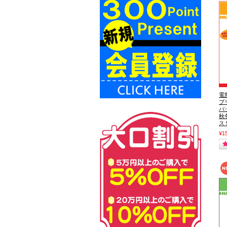
電
ブ
バ
秋
ス
¥1