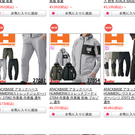
業服 春夏
業服 春夏
ス 秋冬 ATACK BASE
,052
(税込)
～
¥3,052
(税込)
～
¥3,135
(税込)
～
TACKBASE アタックベース
ATACKBASE アタックベース
ATACKBASE アタ
UMMERWストレッチジョガーパ
HUMMERWストレッチフーディ
HUMMERレヴスキ
 27082 作業着 作業服 通年
27054 作業着 作業服 長袖 ブルゾ
ガーパンツ 37071 
ン 通年
通年
,173
(税込)
¥6,237
(税込)
¥6,861
(税込)