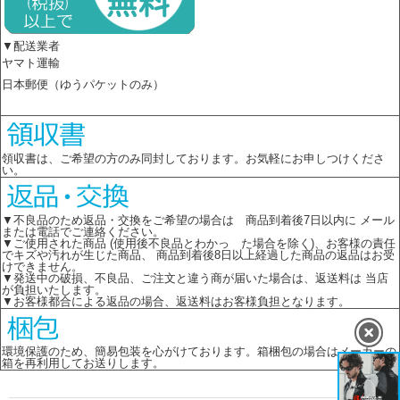
▼配送業者
ヤマト運輸
日本郵便（ゆうパケットのみ）
領収書は、ご希望の方のみ同封しております。お気軽にお申しつけくださ
い。
▼不良品のため返品・交換をご希望の場合は 商品到着後7日以内に メール
または電話でご連絡ください。
▼ご使用された商品 (使用後不良品とわかっ た場合を除く)、お客様の責任
でキズや汚れが生じた商品、 商品到着後8日以上経過した商品の返品はお受
けできません。
▼発送中の破損、不良品、ご注文と違う商が届いた場合は、返送料は 当店
が負担いたします。
▼お客様都合による返品の場合、返送料はお客様負担となります。
環境保護のため、簡易包装を心がけております。箱梱包の場合はメーカーの
箱を再利用してお送りします。