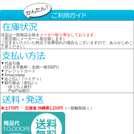
当店は一部商品を除き
メーカー取り寄せしております。
（受注後にメーカーへ発注致します）
ご注文をいただいた時点で在庫切れの場合もございますので、あらかじめご
了承ください。
▼代金引換
（代引き手数料：全国一律330円）
▼クレジットカード
▼Amazonpay
▼あと払い（ペイディ）
▼銀行振込（前払い）
・ゆうちょ銀行
・PayPay銀行
本土770円 ・ 北海道 沖縄県1,210円
（一部離島除く）