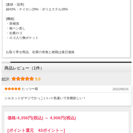
[素材・混率]
綿43%・ナイロン29%・ポリエステル28%
[機能]
・肩補強
・袖ペン差し
・右腕ロゴ
・ロゴ入り胸ポケット
お取り寄せ商品、在庫の有無と納期は後日連絡
商品レビュー（1件）
総評:
5.0
たっつー様
2022/06/15
シルエットがマジでかっこいい☆色違いで全種欲しい！
価格:
4,356円
(税込)
～
4,906円
(税込)
[ポイント還元 43ポイント～]