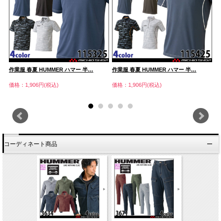
作業服 春夏 HUMMER ハマー 半…
作業服 春夏 HUMMER ハマー 半…
作
ャ
価格：1,906円(税込)
価格：1,906円(税込)
価
コーディネート商品