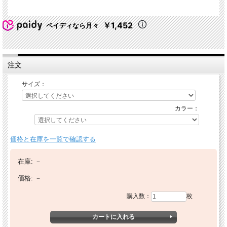
￥1,452
ペイディなら月々
注文
サイズ：
カラー：
価格と在庫を一覧で確認する
在庫:
－
価格:
－
購入数：
枚