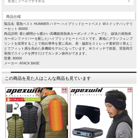
友達にメールですすめる
商品仕様
製品名: 電熱ベスト HUMMER ハマー ハイブリッドヒートベスト Wスイッチバッテリ
ーセット 80000
商品説明: 着た瞬間から暖かい高機能発熱体カーボンナノチューブと、線状の発熱体
カーボンファイバーを配したハイブリッドヒートベストです。裏地にグランフェンプ
リントを採用することで熱伝導率を更に高め、肩・脇部をストレッチ素材切り替えこ
とでフィット感を高めた多機能モデルになっています。Ｗスイッチで前面、背面両方
発熱でスイッチを押すだけでカンタン操作ができます。
型番: 80000
メーカー: ATACK BASE
この商品を見た人はこんな商品も見ています