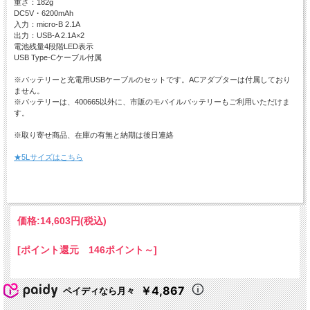
重さ：182g
DC5V・6200mAh
入力：micro-B 2.1A
出力：USB-A 2.1A×2
電池残量4段階LED表示
USB Type-Cケーブル付属
※バッテリーと充電用USBケーブルのセットです。ACアダプターは付属しており
ません。
※バッテリーは、400665以外に、市販のモバイルバッテリーもご利用いただけま
す。
※取り寄せ商品、在庫の有無と納期は後日連絡
★5Lサイズはこちら
価格:
14,603円
(税込)
[ポイント還元 146ポイント～]
￥4,867
ペイディなら月々