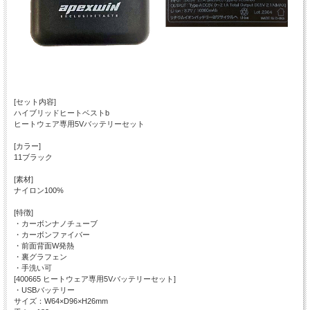
[セット内容]
ハイブリッドヒートベストb
ヒートウェア専用5Vバッテリーセット
[カラー]
11ブラック
[素材]
ナイロン100%
[特徴]
・カーボンナノチューブ
・カーボンファイバー
・前面背面W発熱
・裏グラフェン
・手洗い可
[400665 ヒートウェア専用5Vバッテリーセット]
・USBバッテリー
サイズ：W64×D96×H26mm