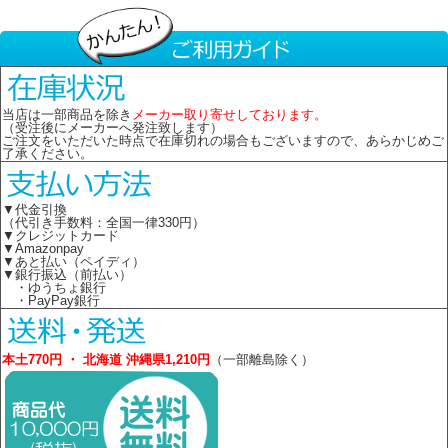
当店は一部商品を除き
メーカー取り寄せしております。
（受注後にメーカーへ発注致します）
ご注文をいただいた時点で在庫切れの場合もございますので、あらかじめご
了承ください。
▼代金引換
（代引き手数料：全国一律330円）
▼クレジットカード
▼Amazonpay
▼あと払い（ペイディ）
▼銀行振込（前払い）
・ゆうちょ銀行
・PayPay銀行
本土770円 ・ 北海道 沖縄県1,210円
（一部離島除く）