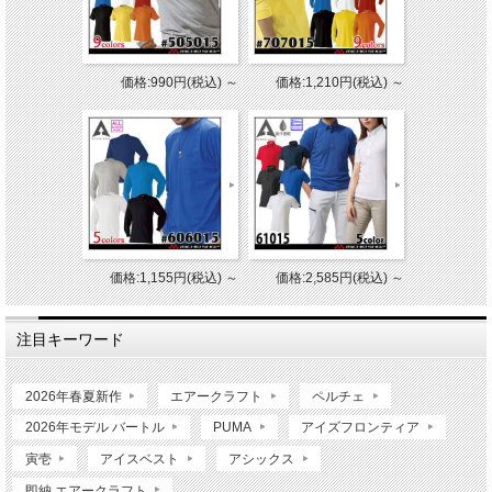
価格:990円(税込)
～
価格:1,210円(税込)
～
価格:1,155円(税込)
～
価格:2,585円(税込)
～
注目キーワード
2026年春夏新作
エアークラフト
ペルチェ
2026年モデル バートル
PUMA
アイズフロンティア
寅壱
アイスベスト
アシックス
即納 エアークラフト