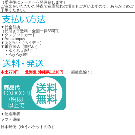
（受注後にメーカーへ発注致します）
ご注文をいただいた時点で在庫切れの場合もございますので、あらかじめご
了承ください。
▼代金引換
（代引き手数料：全国一律330円）
▼クレジットカード
▼Amazonpay
▼あと払い（ペイディ）
▼銀行振込（前払い）
・ゆうちょ銀行
・PayPay銀行
本土770円 ・ 北海道 沖縄県1,210円
（一部離島除く）
▼配送業者
ヤマト運輸
日本郵便（ゆうパケットのみ）