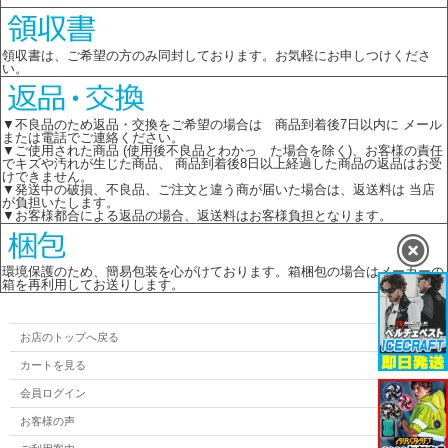
領収書は、ご希望の方のみ同封しております。お気軽にお申しつけくださ
い。
▼不良品のため返品・交換をご希望の場合は 商品到着後7日以内に メール
または電話でご連絡ください。
▼ご使用された商品 (使用後不良品とわかっ た場合を除く)、お客様の責任
でキズや汚れが生じた商品、 商品到着後8日以上経過した商品の返品はお受
けできません。
▼発送中の破損、不良品、ご注文と違う商が届いた場合は、返送料は 当店
が負担いたします。
▼お客様都合による返品の場合、返送料はお客様負担となります。
環境保護のため、簡易包装を心がけております。箱梱包の場合はメーカーの
箱を再利用してお送りします。
お店のトップへ戻る
カートを見る
会員ログイン
お客様の声