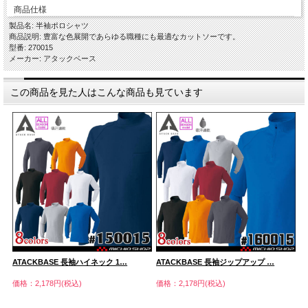
商品仕様
製品名: 半袖ポロシャツ
商品説明: 豊富な色展開であらゆる職種にも最適なカットソーです。
型番: 270015
メーカー: アタックベース
この商品を見た人はこんな商品も見ています
ATACKBASE 長袖ハイネック 1…
ATACKBASE 長袖ジップアップ …
A
価格：2,178円(税込)
価格：2,178円(税込)
価