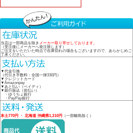
当店は一部商品を除き
メーカー取り寄せしております。
（受注後にメーカーへ発注致します）
ご注文をいただいた時点で在庫切れの場合もございますので、あらかじめご
了承ください。
▼代金引換
（代引き手数料：全国一律330円）
▼クレジットカード
▼Amazonpay
▼あと払い（ペイディ）
▼銀行振込（前払い）
・ゆうちょ銀行
・PayPay銀行
本土770円 ・ 北海道 沖縄県1,210円
（一部離島除く）