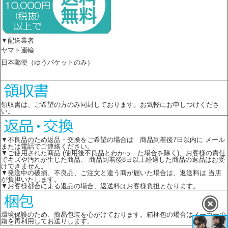
▼配送業者
ヤマト運輸
日本郵便（ゆうパケットのみ）
領収書は、ご希望の方のみ同封しております。お気軽にお申しつけくださ
い。
▼不良品のため返品・交換をご希望の場合は 商品到着後7日以内に メール
または電話でご連絡ください。
▼ご使用された商品 (使用後不良品とわかっ た場合を除く)、お客様の責任
でキズや汚れが生じた商品、 商品到着後8日以上経過した商品の返品はお受
けできません。
▼発送中の破損、不良品、ご注文と違う商が届いた場合は、返送料は 当店
が負担いたします。
▼お客様都合による返品の場合、返送料はお客様負担となります。
環境保護のため、簡易包装を心がけております。箱梱包の場合はメーカーの
箱を再利用してお送りします。