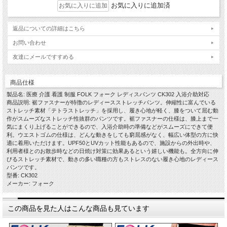
お気に入りに追加済
返品についての詳細はこちら
お問い合わせ
友達にメールですすめる
商品仕様
製品名: 医療 介護 看護 制服 FOLK フォーク レディスパンツ CK302 入浴介助対応
商品説明: 裾ファスナーが特徴のレディースストレッチパンツ。伸縮性に富んでいる
ストレッチ素材「テトラストレッチ」を採用し、履き心地が軽く、膝をついて屈む動
作がスムーズなストレッチ性抜群のパンツです。裾ファスナーの仕様は、膝上まで一
気にまくり上げることができるので、入浴介助時の準備などがスムーズにできて便
利。ウエストゴムの仕様は、どんな動きをしても窮屈感がなく、幅広い体型の方に快
適に着用いただけます。UPF50とUVカット性能もあるので、施設からの外出時や、
利用者様とのお散歩時などの日焼け対策に効果あるという嬉しい機能も。全方向に伸
びるストレッチ素材で、動きの多い職種の方もストレスのない履き心地のレディース
パンツです。
型番: CK302
メーカー: フォーク
この商品を見た人はこんな商品も見ています