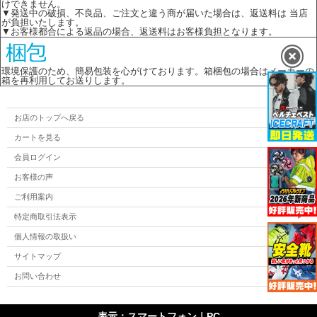
けできません。
▼発送中の破損、不良品、ご注文と違う商が届いた場合は、返送料は 当店
が負担いたします。
▼お客様都合による返品の場合、返送料はお客様負担となります。
環境保護のため、簡易包装を心がけております。箱梱包の場合はメーカーの
箱を再利用してお送りします。
お店のトップへ戻る
カートを見る
会員ログイン
お客様の声
ご利用案内
特定商取引法表示
個人情報の取扱い
サイトマップ
お問い合わせ
表示：スマートフォン｜
PC