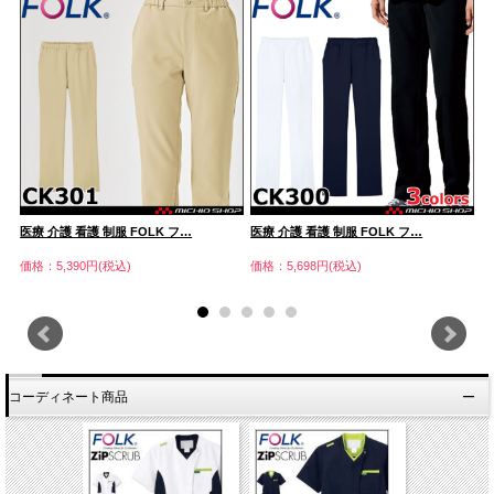
医療 介護 看護 制服 FOLK フ…
医療 介護 看護 制服 FOLK フ…
医
価格：5,390円(税込)
価格：5,698円(税込)
価
コーディネート商品