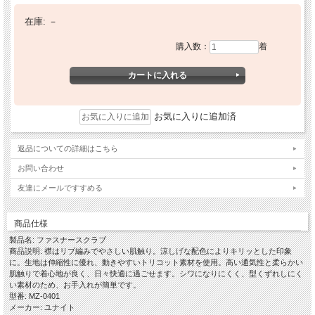
在庫:
－
購入数：
着
お気に入りに追加済
返品についての詳細はこちら
お問い合わせ
友達にメールですすめる
商品仕様
製品名: ファスナースクラブ
商品説明: 襟はリブ編みでやさしい肌触り。涼しげな配色によりキリッとした印象
に。生地は伸縮性に優れ、動きやすいトリコット素材を使用。高い通気性と柔らかい
肌触りで着心地が良く、日々快適に過ごせます。シワになりにくく、型くずれしにく
い素材のため、お手入れが簡単です。
型番: MZ-0401
メーカー: ユナイト