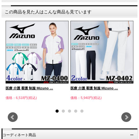
この商品を見た人はこんな商品も見ています
医療 介護 看護 制服 Mizuno …
医療 介護 看護 制服 Mizuno …
医
価格：6,518円(税込)
価格：5,940円(税込)
価
コーディネート商品