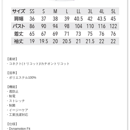
【素材】
・コネクト(トリコット)/カチオントリコット
【混率】
・ポリエステル100%
【機能】
・透防止
・制電
・ストレッチ
・制菌
・イージーケア
・工業洗濯対応
【仕様】
・Dynamotion Fit