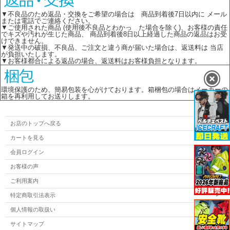
▼不良品のため返品・交換をご希望の場合は 商品到着後7日以内に メール
または電話でご連絡ください。
▼ご使用された商品 (使用後不良品とわかっ た場合を除く)、お客様の責任
でキズや汚れが生じた商品、 商品到着後8日以上経過した商品の返品はお受
けできません。
▼発送中の破損、不良品、ご注文と違う商が届いた場合は、返送料は 当店
が負担いたします。
▼お客様都合による返品の場合、返送料はお客様負担となります。
環境保護のため、簡易包装を心がけております。箱梱包の場合はメーカーの
箱を再利用してお送りします。
お店のトップへ戻る
カートを見る
会員ログイン
お客様の声
ご利用案内
特定商取引法表示
個人情報の取扱い
サイトマップ