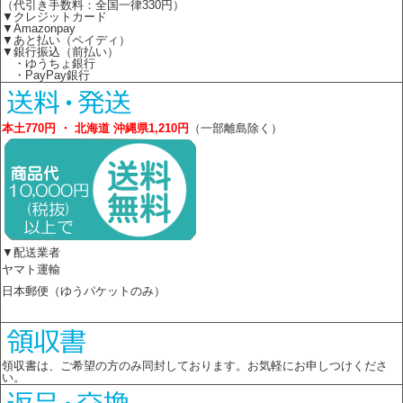
（代引き手数料：全国一律330円）
▼クレジットカード
▼Amazonpay
▼あと払い（ペイディ）
▼銀行振込（前払い）
・ゆうちょ銀行
・PayPay銀行
本土770円 ・ 北海道 沖縄県1,210円
（一部離島除く）
▼配送業者
ヤマト運輸
日本郵便（ゆうパケットのみ）
領収書は、ご希望の方のみ同封しております。お気軽にお申しつけくださ
い。