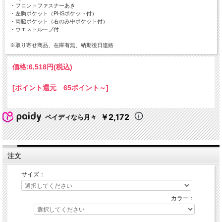
・フロントファスナーあき
・左胸ポケット（PHSポケット付）
・両脇ポケット（右のみ中ポケット付）
・ウエストループ付
※取り寄せ商品、在庫有無、納期後日連絡
価格:
6,518円
(税込)
[ポイント還元 65ポイント～]
￥2,172
ペイディなら月々
注文
サイズ：
カラー：