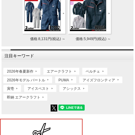
価格:8,131円(税込)
～
価格:5,949円(税込)
～
注目キーワード
2026年春夏新作
エアークラフト
ペルチェ
2026年モデル バートル
PUMA
アイズフロンティア
寅壱
アイスベスト
アシックス
即納 エアークラフト