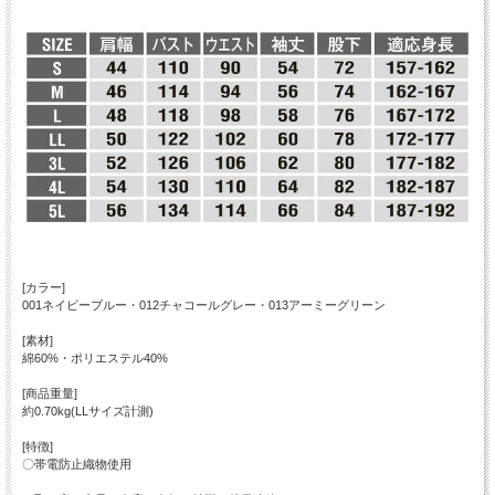
[カラー]
001ネイビーブルー・012チャコールグレー・013アーミーグリーン
[素材]
綿60%・ポリエステル40%
[商品重量]
約0.70kg(LLサイズ計測)
[特徴]
〇帯電防止織物使用