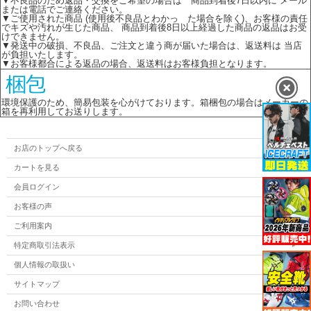
▼不良品のため返品・交換をご希望の場合は 商品到着後7日以内に メール
または電話でご連絡ください。
▼ご使用された商品 (使用後不良品とわかっ た場合を除く)、お客様の責任
でキズや汚れが生じた商品、 商品到着後8日以上経過した商品の返品はお受
けできません。
▼発送中の破損、不良品、ご注文と違う商が届いた場合は、返送料は 当店
が負担いたします。
▼お客様都合による返品の場合、返送料はお客様負担となります。
環境保護のため、簡易包装を心がけております。箱梱包の場合はメーカーの
箱を再利用してお送りします。
お店のトップへ戻る
カートを見る
会員ログイン
お客様の声
ご利用案内
特定商取引法表示
個人情報の取扱い
サイトマップ
お問い合わせ