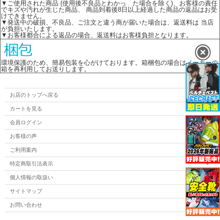
▼ご使用された商品 (使用後不良品とわかっ た場合を除く)、お客様の責任
でキズや汚れが生じた商品、 商品到着後8日以上経過した商品の返品はお受
けできません。
▼発送中の破損、不良品、ご注文と違う商が届いた場合は、返送料は 当店
が負担いたします。
▼お客様都合による返品の場合、返送料はお客様負担となります。
環境保護のため、簡易包装を心がけております。箱梱包の場合はメーカーの
箱を再利用してお送りします。
お店のトップへ戻る
カートを見る
会員ログイン
お客様の声
ご利用案内
特定商取引法表示
個人情報の取扱い
サイトマップ
お問い合わせ