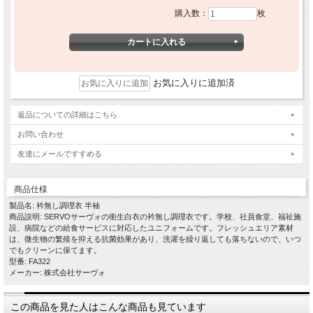
購入数：
枚
お気に入りに追加済
返品についての詳細はこちら
お問い合わせ
友達にメールですすめる
商品仕様
製品名: 衿無し調理衣 半袖
商品説明: SERVOサーヴォの衛生白衣の衿無し調理衣です。学校、社員食堂、福祉施
設、病院などの給食サービスに対応したユニフォームです。フレッシュエリア素材
は、微生物の繁殖を抑える抗菌効果があり、洗濯を繰り返しても落ちないので、いつ
でもクリーンに保てます。
型番: FA322
メーカー: 株式会社サーヴォ
この商品を見た人はこんな商品も見ています