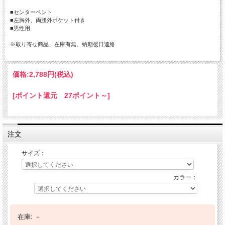
■センターベント
■左胸外、両腰外ポケット付き
■男性用
※取り寄せ商品、在庫有無、納期後日連絡
価格:
2,788円
(税込)
[ポイント還元 27ポイント～]
注文
サイズ：
カラー：
在庫:
－