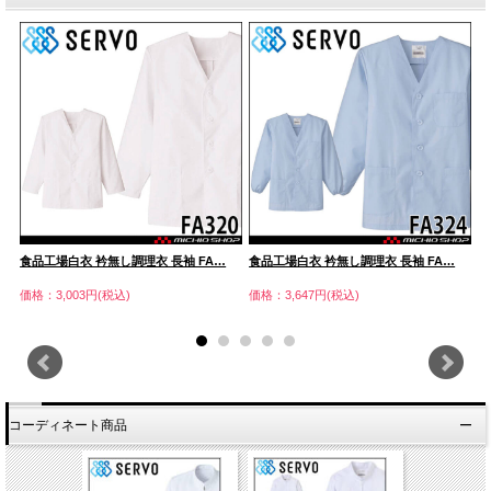
食品工場白衣 衿無し調理衣 長袖 FA…
食品工場白衣 衿無し調理衣 長袖 FA…
食
価格：3,003円(税込)
価格：3,647円(税込)
価
コーディネート商品