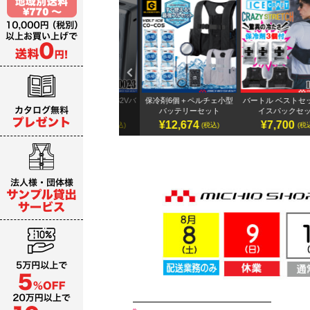
Previ
ous
テリ
アイズフロンティア 32Vバ
保冷剤6個＋ペルチェ小型
バートル ベストセット&
ッテリーセット
バッテリーセット
イスパックセット
¥19,987～
¥12,674
¥7,700
)
(税込)
(税込)
(税込)