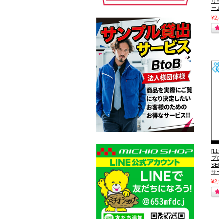
リ
ー
¥2
[
プ
S
サ
¥2