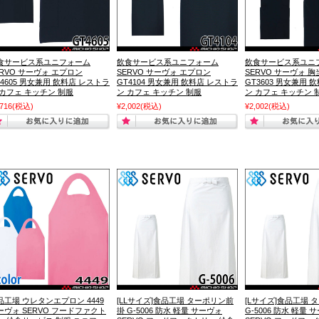
食サービス系ユニフォーム
飲食サービス系ユニフォーム
飲食サービス系ユニ
ERVO サーヴォ エプロン
SERVO サーヴォ エプロン
SERVO サーヴォ 
T4605 男女兼用 飲料店 レストラ
GT4104 男女兼用 飲料店 レストラ
GT3603 男女兼用 
 カフェ キッチン 制服
ン カフェ キッチン 制服
ン カフェ キッチン 
,716
(税込)
¥2,002
(税込)
¥2,002
(税込)
品工場 ウレタンエプロン 4449
[LLサイズ]食品工場 ターポリン前
[Lサイズ]食品工場 
ーヴォ SERVO フードファクト
掛 G-5006 防水 軽量 サーヴォ
G-5006 防水 軽量 