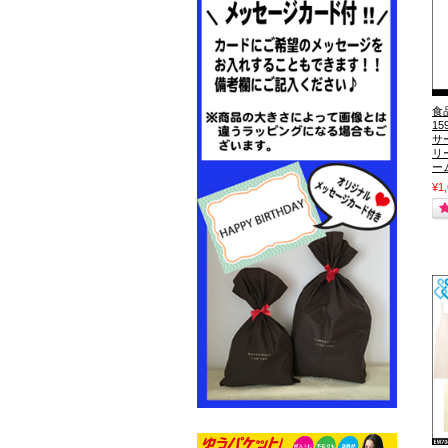
食
15
サ
リ
ー
¥1