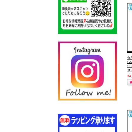
食
G
S
サ
¥4