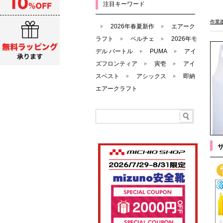
注目キーワード
作業
2026年春夏新作
エアーク
ラフト
ペルチェ
2026年モ
デル バートル
PUMA
アイ
ズフロンティア
寅壱
アイ
スベスト
アシックス
即納
エアークラフト
サ