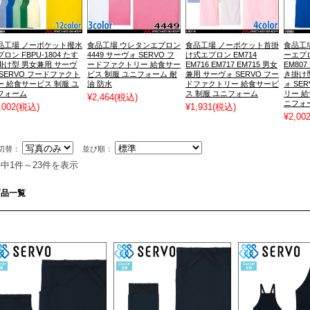
品工場 ノーポケット撥水
食品工場 ウレタンエプロン
食品工場 ノーポケット首掛
食品工
ロン FBPU-1804 たす
4449 サーヴォ SERVO フ
け式エプロン EM714
ーエプロン
掛け型 男女兼用 サーヴ
ードファクトリー 給食サー
EM716 EM717 EM715 男女
EM807
 SERVO フードファクト
ビス 制服 ユニフォーム 耐
兼用 サーヴォ SERVO フー
き掛け
ー 給食サービス 制服 ユ
油 防水
ドファクトリー 給食サービ
ォ SE
フォーム
ス 制服 ユニフォーム
リー 給
¥2,464
(税込)
ニフォ
,002
(税込)
¥1,931
(税込)
¥2,00
切替：
並び順：
件中1件～23件を表示
商品一覧