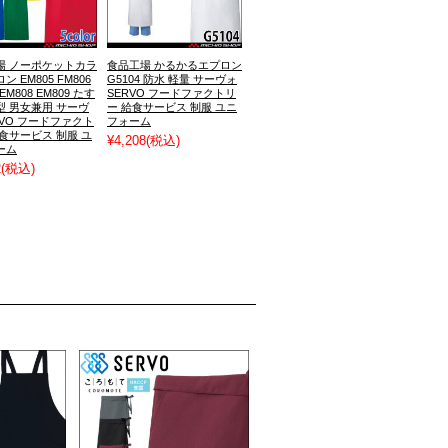
場 ノーポケットカラ
食品工場 かるかるエプロン
 EM805 FM806
G5104 防水 軽量 サーヴォ
 EM808 EM809 たす
SERVO フードファクトリ
型 男女兼用 サーヴ
ー 給食サービス 制服 ユニ
RVO フードファクト
フォーム
食サービス 制服 ユ
¥4,208
(税込)
ーム
2
(税込)