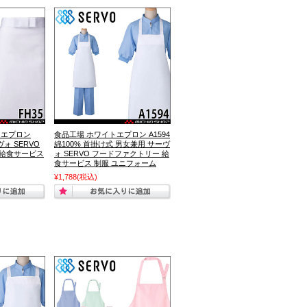
 エプロン
食品工場 ホワイトエプロン A1594
ヴォ SERVO
綿100% 首掛け式 男女兼用 サーヴ
 給食サービス
ォ SERVO フードファクトリー 給
食サービス 制服 ユニフォーム
¥1,788
(税込)