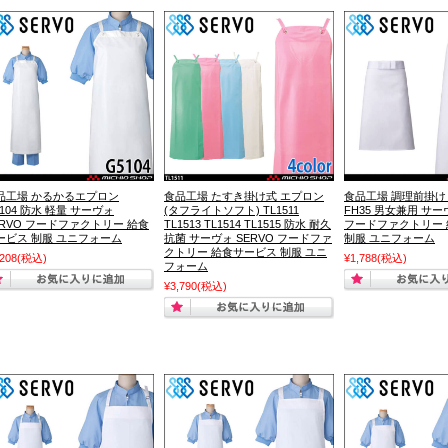
品工場 かるかるエプロン
食品工場 たすき掛け式 エプロン
食品工場 調理前掛け
5104 防水 軽量 サーヴォ
(タフライトソフト) TL1511
FH35 男女兼用 サー
ERVO フードファクトリー 給食
TL1513 TL1514 TL1515 防水 耐久
フードファクトリー
ービス 制服 ユニフォーム
抗菌 サーヴォ SERVO フードファ
制服 ユニフォーム
クトリー 給食サービス 制服 ユニ
,208
(税込)
¥1,788
(税込)
フォーム
¥3,790
(税込)