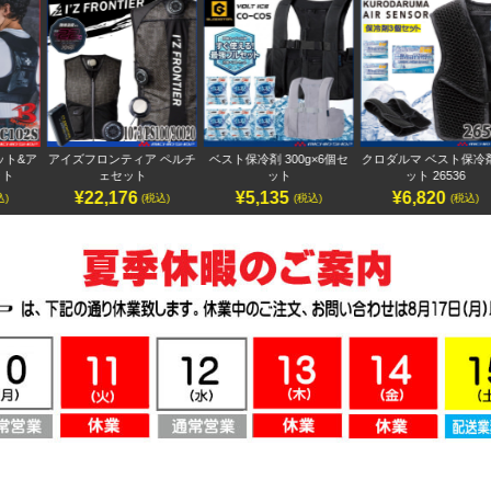
ア
アイズフロンティア ペルチ
ベスト保冷剤 300g×6個セ
クロダルマ ベスト保冷剤セ
ェセット
ット
ット 26536
¥22,176
¥5,135
¥6,820
(税込)
(税込)
(税込)