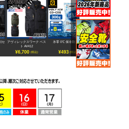
Next
アヴィレックスワーク ベス
氷零 0℃ 保冷剤 300g
アヴィレックスワーク 半袖
ペ
ト AV412
ブルゾン AV413
¥6,700
¥493
¥7,500
(税込)
(税込)
(税込)