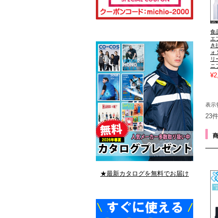
食
エプ
き
ォ
リ
ニ
¥2
表示
23
★最新カタログを無料でお届け