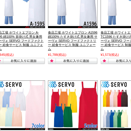
品工場 ホワイトエプロン A-
食品工場 ホワイトエプロン A1596
食品工場 ホワイトエ
95 綿100% 首掛け式 男女兼用
綿100% たすき掛け式 男女兼用 サ
TC1596 たすき掛け
ーヴォ SERVO フードファクト
ーヴォ SERVO フードファクトリ
ーヴォ SERVO フ
ー 給食サービス 制服 ユニフォ
ー 給食サービス 制服 ユニフォー
ー 給食サービス 制
ム
ム
ム
,645
(税込)
¥1,788
(税込)
¥1,573
(税込)