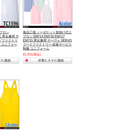
プロン
食品工場 ノーポケット首掛け式エ
式 男女兼用 サ
プロン EM714 EM716 EM717
ードファクトリ
EM715 男女兼用 サーヴォ SERVO
服 ユニフォー
フードファクトリー 給食サービス
制服 ユニフォーム
¥1,931
(税込)