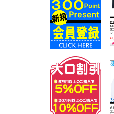
飲
S
G
ン
¥1
食
サ