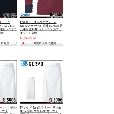
フォーム
飲食サービス系ユニフォーム
胸当てエプロン
SERVO サーヴォ 前掛 BC4600 男
飲料店 レストラ
女兼用 飲料店 レストラン カフェ
制服
キッチン 制服
¥3,003
(税込)
ターポリン前掛
[Mサイズ]食品工場 ターポリン前
サーヴォ
掛 G-5006 防水 軽量 サーヴォ