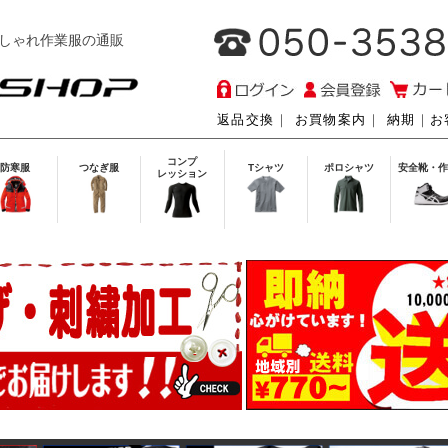
しゃれ作業服の通販
返品交換
｜
お買物案内
｜
納期
｜
お
コンプ
防寒服
つなぎ服
Tシャツ
ポロシャツ
安全靴・作
レッション