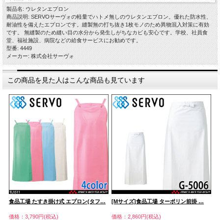
製品名: ウレタンエプロン
商品説明: SERVOサーヴォの軽量でハトメ無しのウレタンエプロン。優れた防水性、
耐油性を備えたエプロンです。縫製無の打ち抜き1枚モノのため異物混入対策に有効
です。 無縫製のため縫い目の水分から発生しがちなカビも安心です。学校、社員食
堂、福祉施設、病院などの給食サービスにお勧めです。
型番: 4449
メーカー: 株式会社サーヴォ
この商品を見た人はこんな商品も見ています
…
食品工場 たすき掛け式 エプロン(タフ…
[Mサイズ]食品工場 ターポリン前掛 …
食
価格：3,790円(税込)
価格：2,860円(税込)
価