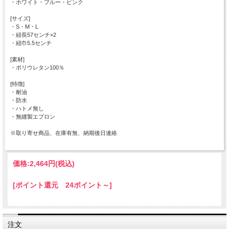
・ホワイト・ブルー・ピンク
[サイズ]
・S・M・L
・紐長57センチ×2
・紐巾5.5センチ
[素材]
・ポリウレタン100％
[特徴]
・耐油
・防水
・ハトメ無し
・無縫製エプロン
※取り寄せ商品、在庫有無、納期後日連絡
価格:
2,464円
(税込)
[ポイント還元 24ポイント～]
注文