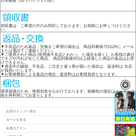
日本郵便（ゆうパケットのみ）
領収書は、ご希望の方のみ同封しております。お気軽にお申しつけくださ
い。
▼不良品のため返品・交換をご希望の場合は 商品到着後7日以内に メール
または電話でご連絡ください。
▼ご使用された商品 (使用後不良品とわかっ た場合を除く)、お客様の責任
でキズや汚れが生じた商品、 商品到着後8日以上経過した商品の返品はお受
けできません。
▼発送中の破損、不良品、ご注文と違う商が届いた場合は、返送料は 当店
が負担いたします。
▼お客様都合による返品の場合、返送料はお客様負担となります。
環境保護のため、簡易包装を心がけております。箱梱包の場合はメーカーの
箱を再利用してお送りします。
お店のトップへ戻る
カートを見る
会員ログイン