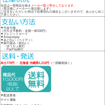
当店は一部商品を除き
メーカー取り寄せしております。
（受注後にメーカーへ発注致します）
ご注文をいただいた時点で在庫切れの場合もございますので、あらかじめご
了承ください。
▼代金引換
（代引き手数料：全国一律330円）
▼クレジットカード
▼Amazonpay
▼あと払い（ペイディ）
▼銀行振込（前払い）
・ゆうちょ銀行
・PayPay銀行
本土770円 ・ 北海道 沖縄県1,210円
（一部離島除く）
▼配送業者
ヤマト運輸