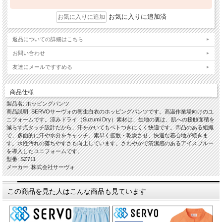
お気に入りに追加済
返品についての詳細はこちら
お問い合わせ
友達にメールですすめる
商品仕様
製品名: ホッピングパンツ
商品説明: SERVOサーヴォの衛生白衣のホッピングパンツです。高温作業場向けのユ
ニフォームです。涼みドライ（Suzumi Dry）素材は、生地の裏は、肌への接触面積を
減らす点タッチ設計だから、汗をかいてもベトつきにくく快適です。凹凸のある組織
で、多面的に汗や水分をキャッチ。素早く拡散・乾燥させ、快適な着心地が続きま
す。水性汚れの落ちやすさも向上しています。さわやかで清潔感のあるアイスブルー
を導入したユニフォームです。
型番: SZ711
メーカー: 株式会社サーヴォ
この商品を見た人はこんな商品も見ています