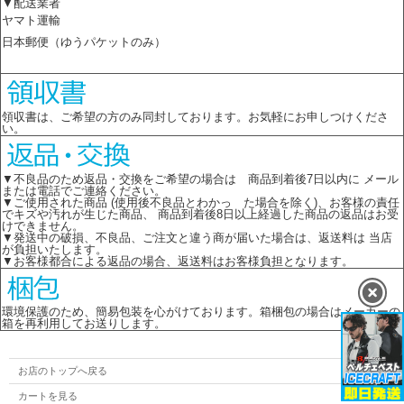
▼配送業者
ヤマト運輸
日本郵便（ゆうパケットのみ）
領収書は、ご希望の方のみ同封しております。お気軽にお申しつけくださ
い。
▼不良品のため返品・交換をご希望の場合は 商品到着後7日以内に メール
または電話でご連絡ください。
▼ご使用された商品 (使用後不良品とわかっ た場合を除く)、お客様の責任
でキズや汚れが生じた商品、 商品到着後8日以上経過した商品の返品はお受
けできません。
▼発送中の破損、不良品、ご注文と違う商が届いた場合は、返送料は 当店
が負担いたします。
▼お客様都合による返品の場合、返送料はお客様負担となります。
環境保護のため、簡易包装を心がけております。箱梱包の場合はメーカーの
箱を再利用してお送りします。
お店のトップへ戻る
カートを見る