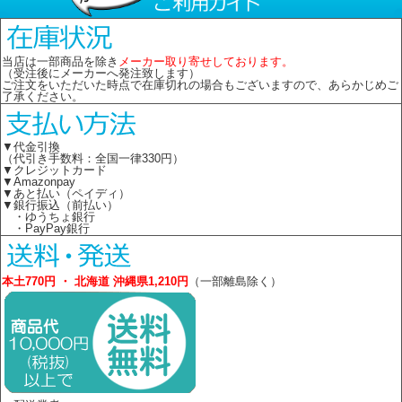
当店は一部商品を除き
メーカー取り寄せしております。
（受注後にメーカーへ発注致します）
ご注文をいただいた時点で在庫切れの場合もございますので、あらかじめご
了承ください。
▼代金引換
（代引き手数料：全国一律330円）
▼クレジットカード
▼Amazonpay
▼あと払い（ペイディ）
▼銀行振込（前払い）
・ゆうちょ銀行
・PayPay銀行
本土770円 ・ 北海道 沖縄県1,210円
（一部離島除く）