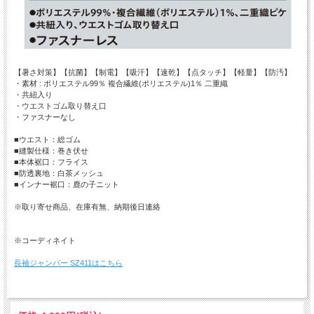
【暑さ対策】【抗菌】【制電】【吸汗】【速乾】【点タッチ】【軽量】【防汚】
・素材 : ポリエステル99％ 複合繊維(ポリエステル)1％ 二重織
・共紐入り
・ウエストゴム取り替え口
・ファスナーなし
■ウエスト：総ゴム
■縫製仕様：巻き伏せ
■本体裾口：フライス
■防透裏地：白茶メッシュ
■インナー裾口：鹿の子ニット
※取り寄せ商品、在庫有無、納期後日連絡
※コーディネイト
長袖ジャンパー SZ411はこちら