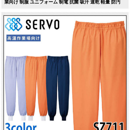
業向け 制服 ユニフォーム 制電 抗菌 吸汗 速乾 軽量 防汚