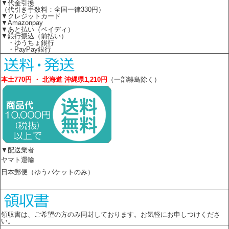
▼代金引換
（代引き手数料：全国一律330円）
▼クレジットカード
▼Amazonpay
▼あと払い（ペイディ）
▼銀行振込（前払い）
・ゆうちょ銀行
・PayPay銀行
本土770円 ・ 北海道 沖縄県1,210円
（一部離島除く）
▼配送業者
ヤマト運輸
日本郵便（ゆうパケットのみ）
領収書は、ご希望の方のみ同封しております。お気軽にお申しつけくださ
い。