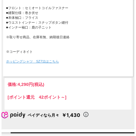
■フロント：セミオートコイルファスナー
■縫製仕様：巻き伏せ
■本体袖口：フライス
■ウエストインナー：スナップボタン縫付
■インナー袖口：鹿の子ニット
※取り寄せ商品、在庫有無、納期後日連絡
※コーディネイト
ホッピングシャツ SZ711はこちら
価格:
4,290円
(税込)
[ポイント還元 42ポイント～]
￥1,430
ペイディなら月々