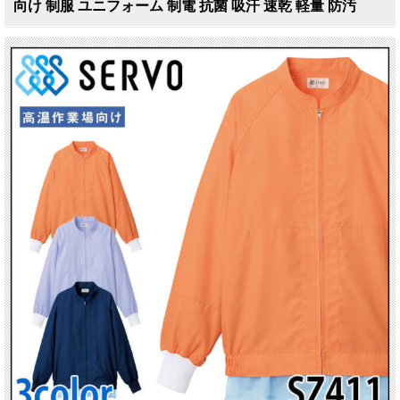
向け 制服 ユニフォーム 制電 抗菌 吸汗 速乾 軽量 防汚