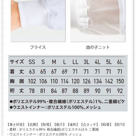
【暑さ対策】【抗菌】【制電】【吸汗】【速乾】【点タッチ】【軽量】【防汚】
・素材 : ポリエステル99％ 複合繊維(ポリエステル)1％ 二重織
・ウエストインナー : ポリエステル100％ メッシュ