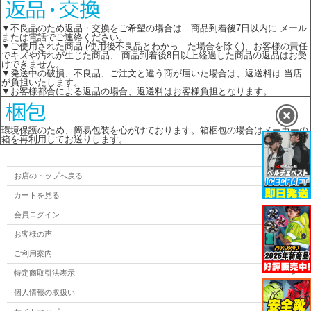
▼不良品のため返品・交換をご希望の場合は 商品到着後7日以内に メール
または電話でご連絡ください。
▼ご使用された商品 (使用後不良品とわかっ た場合を除く)、お客様の責任
でキズや汚れが生じた商品、 商品到着後8日以上経過した商品の返品はお受
けできません。
▼発送中の破損、不良品、ご注文と違う商が届いた場合は、返送料は 当店
が負担いたします。
▼お客様都合による返品の場合、返送料はお客様負担となります。
環境保護のため、簡易包装を心がけております。箱梱包の場合はメーカーの
箱を再利用してお送りします。
お店のトップへ戻る
カートを見る
会員ログイン
お客様の声
ご利用案内
特定商取引法表示
個人情報の取扱い