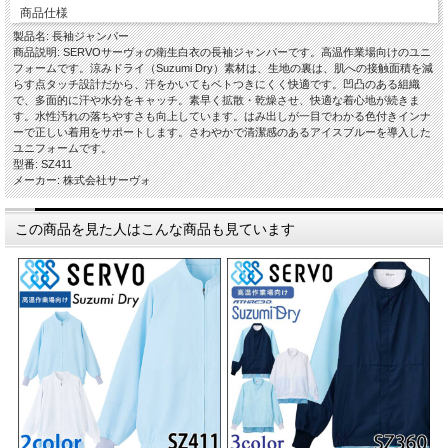
商品仕様
製品名: 長袖ジャンパー
商品説明: SERVOサーヴォの衛生白衣の長袖ジャンパーです。高温作業場向けのユニ
フォームです。涼みドライ（Suzumi Dry）素材は、生地の裏は、肌への接触面積を減
らす点タッチ設計だから、汗をかいてもベトつきにくく快適です。凹凸のある組織
で、多面的に汗や水分をキャッチ。素早く拡散・乾燥させ、快適な着心地が続きま
す。水性汚れの落ちやすさも向上しています。はみ出しが一目でわかる色付きインナ
ーで正しい着用をサポートします。さわやかで清潔感のあるアイスブルーを導入した
ユニフォームです。
型番: SZ411
メーカー: 株式会社サーヴォ
この商品を見た人はこんな商品も見ています