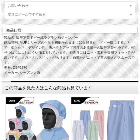
お問い合わせ
友達にメールですすめる
商品仕様
製品名: 吸汗速乾ドビー織ラグラン袖ジャンパー
商品説明: MUPシリーズの生地を機能そのままに20％軽量化、ドビー織にすること
で、柔らかさ、デザイン性、吸水性をアップ強度のある薄手の吸汗速乾生地です。帽
子つばにはよれにくい加工をしています。顔周りにはニット素材を採用フィット性が
高いです。メガネさしスリットがあります。首部分がニットで首の動きがスムーズで
す。
型番: DBP1970
メーカー: シーズン大阪
この商品を見た人はこんな商品も見ています