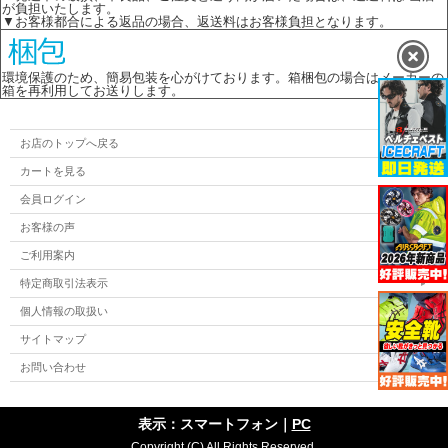
が負担いたします。
▼お客様都合による返品の場合、返送料はお客様負担となります。
環境保護のため、簡易包装を心がけております。箱梱包の場合はメーカーの
箱を再利用してお送りします。
お店のトップへ戻る
カートを見る
会員ログイン
お客様の声
ご利用案内
特定商取引法表示
個人情報の取扱い
サイトマップ
お問い合わせ
表示：スマートフォン｜
PC
Copyright (C) All Rights Reserved.