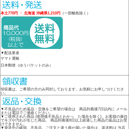
本土770円 ・ 北海道 沖縄県1,210円
（一部離島除く）
▼配送業者
ヤマト運輸
日本郵便（ゆうパケットのみ）
領収書は、ご希望の方のみ同封しております。お気軽にお申しつけくださ
い。
▼不良品のため返品・交換をご希望の場合は 商品到着後7日以内に メール
または電話でご連絡ください。
▼ご使用された商品 (使用後不良品とわかっ た場合を除く)、お客様の責任
でキズや汚れが生じた商品、 商品到着後8日以上経過した商品の返品はお受
けできません。
▼発送中の破損、不良品、ご注文と違う商が届いた場合は、返送料は 当店