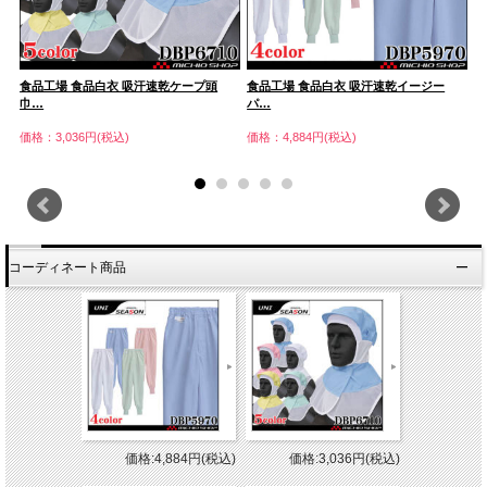
食品工場 食品白衣 吸汗速乾ケープ頭
食品工場 食品白衣 吸汗速乾イージー
吸
巾…
パ…
ニ
価格：3,036円(税込)
価格：4,884円(税込)
価
コーディネート商品
価格:4,884円(税込)
価格:3,036円(税込)