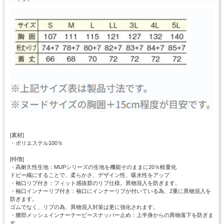
[素材]
・ポリエステル100％
[特徴]
・高耐久性生地：MUPシリーズの生地を機能そのままに20％軽量化
ドビー織にすることで、柔らかさ、デザイン性、吸水性をアップ
・袖口リブ付き：フィット感抜群のリブ仕様。異物混入を防ぎます。
・袖口インナーリブ付き：袖口にインナーリブが付いている為、2重に異物混入を
防ぎます。
ゴムでなく、リブの為、異物混入対策は更に強化されます。
・腰部メッシュインナーテーピースナッパー止め：上半身からの異物落下を防ぎま
す。