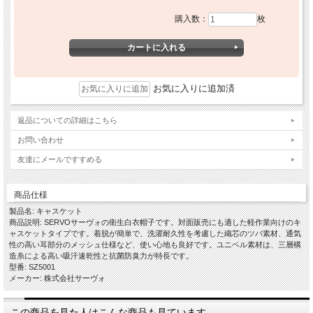
購入数：
枚
お気に入りに追加済
返品についての詳細はこちら
お問い合わせ
友達にメールですすめる
商品仕様
製品名: キャスケット
商品説明: SERVOサーヴォの衛生白衣帽子です。対面販売にも適した軽作業向けのキ
ャスケットタイプです。着脱が簡単で、洗濯耐久性を考慮した織芯のツバ素材、通気
性の高い耳部分のメッシュ仕様など、使い心地も良好です。ユニベル素材は、三層構
造糸による高い吸汗速乾性と抗菌防臭力が特長です。
型番: SZ5001
メーカー: 株式会社サーヴォ
この商品を見た人はこんな商品も見ています