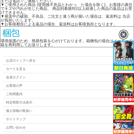
または電話でご連絡ください。
▼ご使用された商品 (使用後不良品とわかっ た場合を除く)、お客様の責任
でキズや汚れが生じた商品、 商品到着後8日以上経過した商品の返品はお受
けできません。
▼発送中の破損、不良品、ご注文と違う商が届いた場合は、返送料は 当店
が負担いたします。
▼お客様都合による返品の場合、返送料はお客様負担となります。
環境保護のため、簡易包装を心がけております。箱梱包の場合はメーカーの
箱を再利用してお送りします。
お店のトップへ戻る
カートを見る
会員ログイン
お客様の声
ご利用案内
特定商取引法表示
個人情報の取扱い
サイトマップ
お問い合わせ