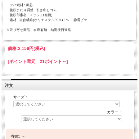
・ツバ素材 : 織芯
・後頭まわり調整 : 引き出しゴム
・後頭部素材 : メッシュ(粗目)
・素材 : 複合繊維(ポリエステル99％) 1％、 静電ピケ
※取り寄せ商品、在庫有無、納期後日連絡
価格:
2,156円
(税込)
[ポイント還元 21ポイント～]
注文
サイズ：
カラー：
在庫:
－