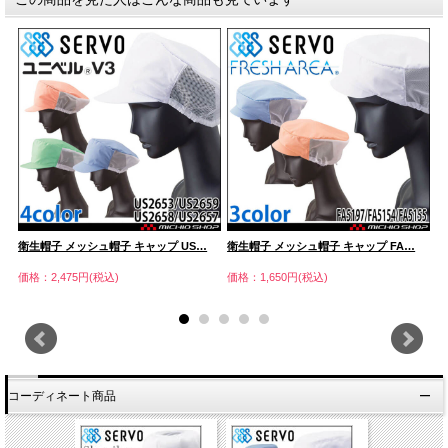
衛生帽子 メッシュ帽子 キャップ US…
衛生帽子 メッシュ帽子 キャップ FA…
衛
価格：2,475円(税込)
価格：1,650円(税込)
価
コーディネート商品