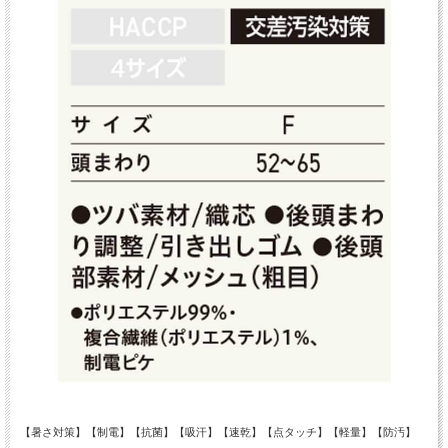
【暑さ対策】【制電】【抗菌】【吸汗】【速乾】【点タッチ】【軽量】【防汚】