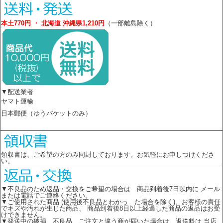
本土770円 ・ 北海道 沖縄県1,210円
（一部離島除く）
▼配送業者
ヤマト運輸
日本郵便（ゆうパケットのみ）
領収書は、ご希望の方のみ同封しております。お気軽にお申しつけくださ
い。
▼不良品のため返品・交換をご希望の場合は 商品到着後7日以内に メール
または電話でご連絡ください。
▼ご使用された商品 (使用後不良品とわかっ た場合を除く)、お客様の責任
でキズや汚れが生じた商品、 商品到着後8日以上経過した商品の返品はお受
けできません。
▼発送中の破損、不良品、ご注文と違う商が届いた場合は、返送料は 当店