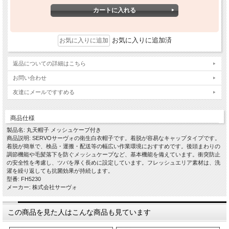
お気に入りに追加済
返品についての詳細はこちら
お問い合わせ
友達にメールですすめる
商品仕様
製品名: 丸天帽子 メッシュケープ付き
商品説明: SERVOサーヴォの衛生白衣帽子です。着脱が容易なキャップタイプです。
着脱が簡単で、検品・運搬・配送等の幅広い作業環境におすすめです。後頭まわりの
調節機能や毛髪落下を防ぐメッシュケープなど、基本機能を備えています。衝突防止
の安全性を考慮し、ツバを厚く長めに設定しています。フレッシュエリア素材は、洗
濯を繰り返しても抗菌効果が持続します。
型番: FH5230
メーカー: 株式会社サーヴォ
この商品を見た人はこんな商品も見ています