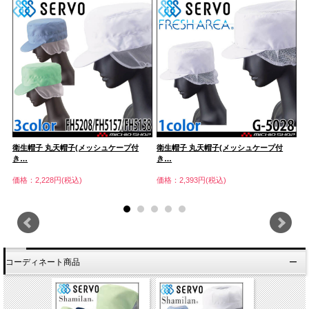
衛生帽子 丸天帽子(メッシュケープ付
衛生帽子 丸天帽子(メッシュケープ付
衛
き…
き…
き
価格：2,228円(税込)
価格：2,393円(税込)
価
コーディネート商品