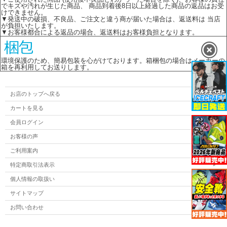
でキズや汚れが生じた商品、 商品到着後8日以上経過した商品の返品はお受
けできません。
▼発送中の破損、不良品、ご注文と違う商が届いた場合は、返送料は 当店
が負担いたします。
▼お客様都合による返品の場合、返送料はお客様負担となります。
環境保護のため、簡易包装を心がけております。箱梱包の場合はメーカーの
箱を再利用してお送りします。
お店のトップへ戻る
カートを見る
会員ログイン
お客様の声
ご利用案内
特定商取引法表示
個人情報の取扱い
サイトマップ
お問い合わせ