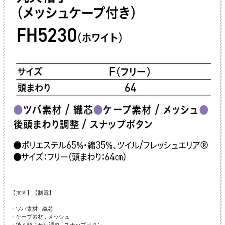
【抗菌】【制電】
・ツバ素材 : 織芯
・ケープ素材 : メッシュ
・後ろ頭まわり調整 : スナップボタン