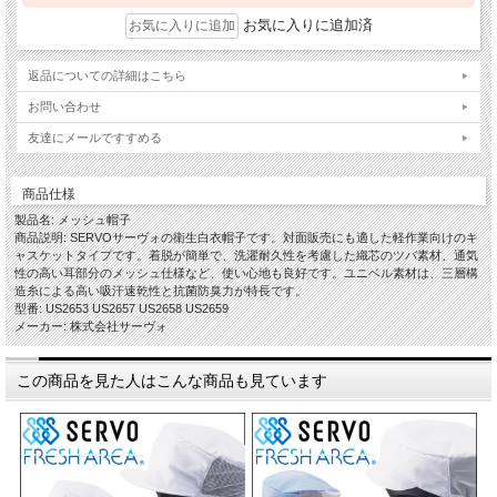
お気に入りに追加済
返品についての詳細はこちら
お問い合わせ
友達にメールですすめる
商品仕様
製品名: メッシュ帽子
商品説明: SERVOサーヴォの衛生白衣帽子です。対面販売にも適した軽作業向けのキ
ャスケットタイプです。着脱が簡単で、洗濯耐久性を考慮した織芯のツバ素材、通気
性の高い耳部分のメッシュ仕様など、使い心地も良好です。ユニベル素材は、三層構
造糸による高い吸汗速乾性と抗菌防臭力が特長です。
型番: US2653 US2657 US2658 US2659
メーカー: 株式会社サーヴォ
この商品を見た人はこんな商品も見ています