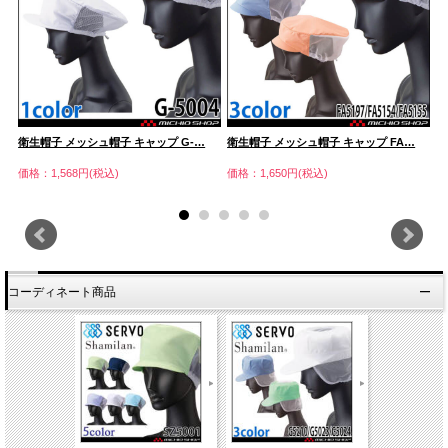
衛生帽子 メッシュ帽子 キャップ G-…
衛生帽子 メッシュ帽子 キャップ FA…
衛
価格：1,568円(税込)
価格：1,650円(税込)
価
コーディネート商品