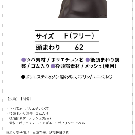
【抗菌】【制電】
・ツバ素材 : ポリエチレン芯
・後頭まわり調整 : ゴム入り
・後頭部素材 : メッシュ(粗目)
・素材 : ポリエステル55％ 綿45％ ポプリン/ユニベル
※取り寄せ商品、在庫有無、納期後日連絡