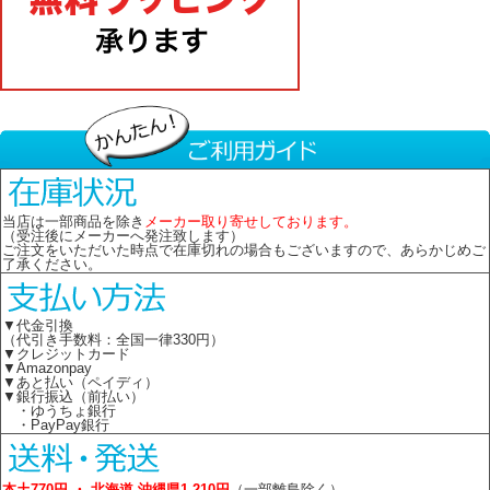
当店は一部商品を除き
メーカー取り寄せしております。
（受注後にメーカーへ発注致します）
ご注文をいただいた時点で在庫切れの場合もございますので、あらかじめご
了承ください。
▼代金引換
（代引き手数料：全国一律330円）
▼クレジットカード
▼Amazonpay
▼あと払い（ペイディ）
▼銀行振込（前払い）
・ゆうちょ銀行
・PayPay銀行
本土770円 ・ 北海道 沖縄県1,210円
（一部離島除く）