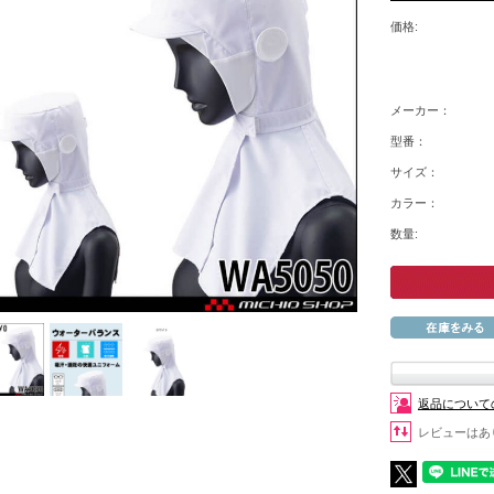
価格:
メーカー：
型番：
サイズ：
カラー：
数量:
返品について
レビューはあ