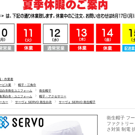
服・作業着
ービス業
帽子・三角巾
品白衣衛生ユニフォ―ム
衛生帽子
食系白衣・ユニフォ―ム
帽子・アクセサリー
ーカー
サーヴォ SERVO 衛生白衣
サーヴォ SERVO 衛生帽子
衛生帽子 フード
ファクトリー
さ対策 制電 