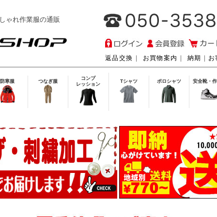
しゃれ作業服の通販
返品交換
｜
お買物案内
｜
納期
｜
お
コンプ
防寒服
つなぎ服
Tシャツ
ポロシャツ
安全靴・作
レッション