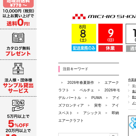
注目キーワード
作業
2026年春夏新作
エアーク
サ
ラフト
ペルチェ
2026年モ
食
飲
デル バートル
PUMA
アイ
メ
ズフロンティア
寅壱
アイ
スベスト
アシックス
即納
エアークラフト