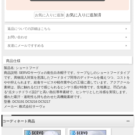
お気に入りに追加済
返品についての詳細はこちら
お問い合わせ
友達にメールですすめる
商品仕様
製品名: ショートフード
商品説明: SERVOサーヴォの衛生白衣帽子です。ケープなしのショートフードタイプ
です。異物混入対策を意識したフードタイプ同等のディテールを備えつつ、コストを
やや抑えられます。給食サービスや軽作業中心の工場に適しています。アクアクール
素材は、肌に触れるだけで感じられるヒンヤリ感が特徴です。生地裏は、凹凸のあ
る“点タッチドライ設計”と高い熱伝導率素材で、ヒンヤリとした冷感を実現します。
優れた吸汗・速乾性も持ち合わせた高機能素材です。
型番: DC5191 DC5216 DC5217
メーカー: 株式会社サーヴォ
コーディネート商品