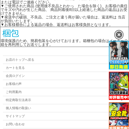
または電話でご連絡ください。
▼ご使用された商品 (使用後不良品とわかっ た場合を除く)、お客様の責任
でキズや汚れが生じた商品、 商品到着後8日以上経過した商品の返品はお受
けできません。
▼発送中の破損、不良品、ご注文と違う商が届いた場合は、返送料は 当店
が負担いたします。
▼お客様都合による返品の場合、返送料はお客様負担となります。
環境保護のため、簡易包装を心がけております。箱梱包の場合はメーカーの
箱を再利用してお送りします。
お店のトップへ戻る
カートを見る
会員ログイン
お客様の声
ご利用案内
特定商取引法表示
個人情報の取扱い
サイトマップ
お問い合わせ