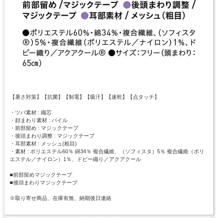
【暑さ対策】【抗菌】【制電】【吸汗】【速乾】【点タッチ】
・ツバ素材 : 織芯
・顔まわり素材 : パイル
・前部留め : マジックテープ
・後頭まわり調整 : マジックテープ
・耳部素材 : メッシュ(粗目)
・素材 : ポリエステル60％ 綿34％ 複合繊維、（ソフィスタ）5％ 複合繊維（ポリ
エステル／ナイロン）1％、ドビー織り／アクアクール
■前部留めマジックテープ
■後頭まわりマジックテープ
※取り寄せ商品、在庫有無、納期後日連絡