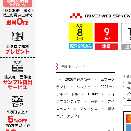
注目キーワード
作業
2026年春夏新作
エアーク
食
ラフト
ペルチェ
2026年モ
食
メ
デル バートル
PUMA
アイ
メ
ズフロンティア
寅壱
アイ
スベスト
アシックス
即納
エアークラフト