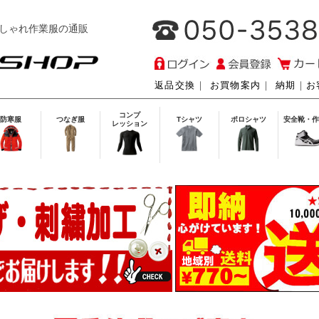
しゃれ作業服の通販
返品交換
｜
お買物案内
｜
納期
｜
お
コンプ
防寒服
つなぎ服
Tシャツ
ポロシャツ
安全靴・作
レッション