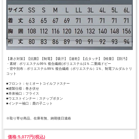
【暑さ対策】【抗菌】【制電】【吸汗】【速乾】【点タッチ】【軽量】【防汚】
・素材 : ポリエステル99％ 複合繊維(ポリエステル)1％ 二重織ドビー
・背中別布：ポリエステル99％ 複合繊維（ポリエステル）1％、制電フルダルトリ
コット
■フロント：セミオートコイルファスナー
■縫製仕様：巻き伏せ
■本体袖口：フライス
■ウエストインナー：スナップボタン
■インナー袖口：鹿の子ニット
※取り寄せ商品、在庫有無、納期後日連絡
価格:
5,077円
(税込)