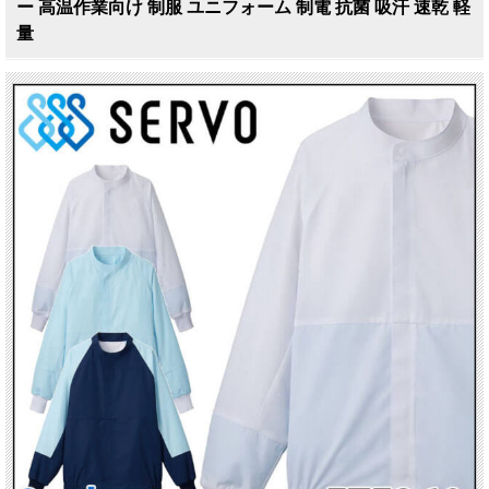
ー 高温作業向け 制服 ユニフォーム 制電 抗菌 吸汗 速乾 軽
量