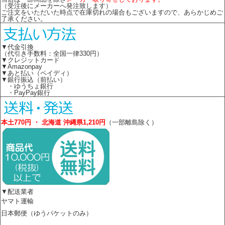
（受注後にメーカーへ発注致します）
ご注文をいただいた時点で在庫切れの場合もございますので、あらかじめご
了承ください。
▼代金引換
（代引き手数料：全国一律330円）
▼クレジットカード
▼Amazonpay
▼あと払い（ペイディ）
▼銀行振込（前払い）
・ゆうちょ銀行
・PayPay銀行
本土770円 ・ 北海道 沖縄県1,210円
（一部離島除く）
▼配送業者
ヤマト運輸
日本郵便（ゆうパケットのみ）