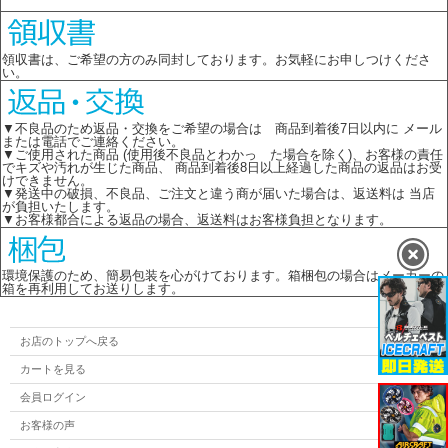
領収書は、ご希望の方のみ同封しております。お気軽にお申しつけくださ
い。
▼不良品のため返品・交換をご希望の場合は 商品到着後7日以内に メール
または電話でご連絡ください。
▼ご使用された商品 (使用後不良品とわかっ た場合を除く)、お客様の責任
でキズや汚れが生じた商品、 商品到着後8日以上経過した商品の返品はお受
けできません。
▼発送中の破損、不良品、ご注文と違う商が届いた場合は、返送料は 当店
が負担いたします。
▼お客様都合による返品の場合、返送料はお客様負担となります。
環境保護のため、簡易包装を心がけております。箱梱包の場合はメーカーの
箱を再利用してお送りします。
お店のトップへ戻る
カートを見る
会員ログイン
お客様の声