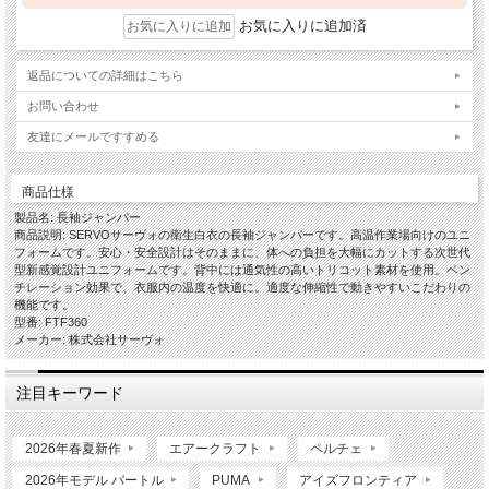
お気に入りに追加済
返品についての詳細はこちら
お問い合わせ
友達にメールですすめる
商品仕様
製品名: 長袖ジャンパー
商品説明: SERVOサーヴォの衛生白衣の長袖ジャンパーです。高温作業場向けのユニ
フォームです。安心・安全設計はそのままに、体への負担を大幅にカットする次世代
型新感覚設計ユニフォームです。背中には通気性の高いトリコット素材を使用。ベン
チレーション効果で、衣服内の温度を快適に。適度な伸縮性で動きやすいこだわりの
機能です。
型番: FTF360
メーカー: 株式会社サーヴォ
注目キーワード
2026年春夏新作
エアークラフト
ペルチェ
2026年モデル バートル
PUMA
アイズフロンティア