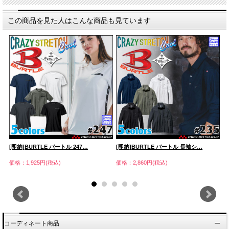
この商品を見た人はこんな商品も見ています
[即納]BURTLE バートル 247…
[即納]BURTLE バートル 長袖シ…
[
価格：1,925円(税込)
価格：2,860円(税込)
価
コーディネート商品