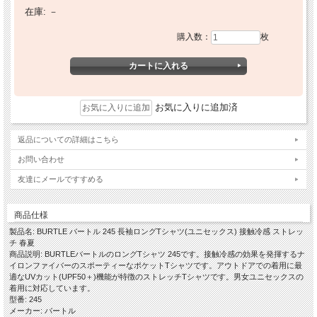
在庫:
－
購入数：
枚
お気に入りに追加済
返品についての詳細はこちら
お問い合わせ
友達にメールですすめる
商品仕様
製品名: BURTLE バートル 245 長袖ロングTシャツ(ユニセックス) 接触冷感 ストレッ
チ 春夏
商品説明: BURTLEバートルのロングTシャツ 245です。接触冷感の効果を発揮するナ
イロンファイバーのスポーティーなポケットTシャツです。アウトドアでの着用に最
適なUVカット(UPF50＋)機能が特徴のストレッチTシャツです。男女ユニセックスの
着用に対応しています。
型番: 245
メーカー: バートル