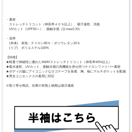
・素材
ストレッチトリコット（伸長率４０％以上）、吸汗速乾、消臭
UVカット（UPF50＋）、接触冷感（Q-max0.33）
・混率
(本体) 表地：ナイロン80％・ポリウレタン20％
(リブ) ポリエステル100%
【特徴】
★軽量で伸縮性に優れた4WAYストレッチトリコット（伸長率40%以上）
★吸水速乾、UVカット、接触冷感の高機能を併せ持つナイロンファイバー素材
★ボディの脇にアイコニックなロゴテープを装着、胸、袖にマルチポケットを配備
★男女ユニセックスの着用に対応
※取り寄せ商品、在庫の有無と納期は後日連絡