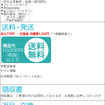
（代引き手数料：全国一律330円）
▼クレジットカード
▼Amazonpay
▼あと払い（ペイディ）
▼銀行振込（前払い）
・ゆうちょ銀行
・PayPay銀行
本土770円 ・ 北海道 沖縄県1,210円
（一部離島除く）
▼配送業者
ヤマト運輸
日本郵便（ゆうパケットのみ）
領収書は、ご希望の方のみ同封しております。お気軽にお申しつけくださ
い。