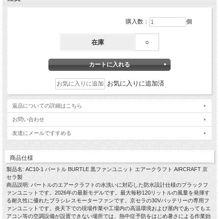
購入数：
個
在庫
○
お気に入りに追加済
返品についての詳細はこちら
お問い合わせ
友達にメールですすめる
商品仕様
製品名: AC10-1 バートル BURTLE 黒ファンユニット エアークラフト AIRCRAFT 京
セラ製
商品説明: バートルのエアークラフトの水洗いに対応した防水設計仕様のブラックフ
ァンユニットです。2026年の最新モデルです。最大毎秒120リットルの風量を発揮す
る耐久性に優れたブラシレスモーターファンです。京セラの30Vバッテリーの専用フ
ァンユニットです。炎天下での現場作業や工場内の高温環境および屋内であってもエ
アコン等の空調設備が設置できない場所では、熱中症予防をはじめ暑さによる作業効