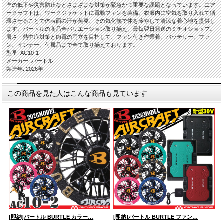
率の低下や災害防止などさまざまな対策が緊急かつ重要な課題となっています。エア
ークラフトは、ワークジャケットに電動ファンを装備。衣服内に空気を取り入れて循
環させることで体表面の汗が蒸発、その気化熱で体を冷やして清涼な着心地を提供し
ます。バートルの商品全バリエーション取り揃え、最短翌日発送のミチオショップ。
暑さ・熱中症対策と節電の両立を目指して、ファン付き作業着、バッテリー、ファ
ン、インナー、付属品まで全て取り揃えております。
型番: AC10-1
メーカー: バートル
製造年: 2026年
この商品を見た人はこんな商品も見ています
[即納]バートル BURTLE カラー…
[即納]バートル BURTLE ファン…
[