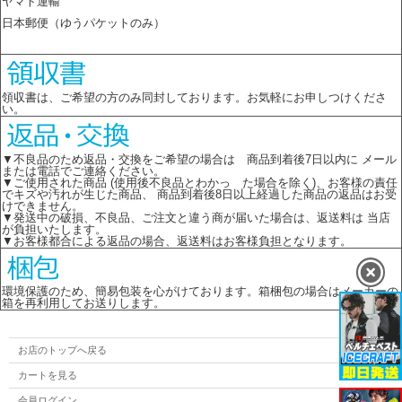
ヤマト運輸
日本郵便（ゆうパケットのみ）
領収書は、ご希望の方のみ同封しております。お気軽にお申しつけくださ
い。
▼不良品のため返品・交換をご希望の場合は 商品到着後7日以内に メール
または電話でご連絡ください。
▼ご使用された商品 (使用後不良品とわかっ た場合を除く)、お客様の責任
でキズや汚れが生じた商品、 商品到着後8日以上経過した商品の返品はお受
けできません。
▼発送中の破損、不良品、ご注文と違う商が届いた場合は、返送料は 当店
が負担いたします。
▼お客様都合による返品の場合、返送料はお客様負担となります。
環境保護のため、簡易包装を心がけております。箱梱包の場合はメーカーの
箱を再利用してお送りします。
お店のトップへ戻る
カートを見る
会員ログイン