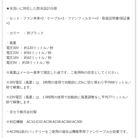
★水洗いに対応した防水設計仕様
・セット：ファン本体×2・ケーブル×1・ファンフィルター×2・取扱説明書/保証書
×1
・カラー ：35ブラック
・風量
電圧30V ： 約120リットル／秒
電圧23V ： 約91リットル／秒
電圧16V ： 約62リットル／秒
電圧9V ： 約38リットル／秒
※風量はメーカー基準で測定した値です。ご使用時の目安としてください。
※30V電圧（風量）は、1時間の使用で自動的に23vに切り替わり平均68リットル／
秒で稼働します。
※23V電圧（風量）は、1.5時間の使用で自動的に風量調整をし平均77リットル／
秒で稼働します。
・京セラ株式会社製
※対応機種 AC10 IC01 AC09 AC08 AC360 AC300
※AC09以前のバッテリーをご使用の場合は機種専用ファンケーブルが必要です。