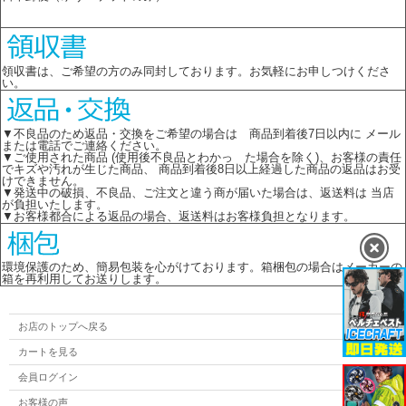
領収書は、ご希望の方のみ同封しております。お気軽にお申しつけくださ
い。
▼不良品のため返品・交換をご希望の場合は 商品到着後7日以内に メール
または電話でご連絡ください。
▼ご使用された商品 (使用後不良品とわかっ た場合を除く)、お客様の責任
でキズや汚れが生じた商品、 商品到着後8日以上経過した商品の返品はお受
けできません。
▼発送中の破損、不良品、ご注文と違う商が届いた場合は、返送料は 当店
が負担いたします。
▼お客様都合による返品の場合、返送料はお客様負担となります。
環境保護のため、簡易包装を心がけております。箱梱包の場合はメーカーの
箱を再利用してお送りします。
お店のトップへ戻る
カートを見る
会員ログイン
お客様の声