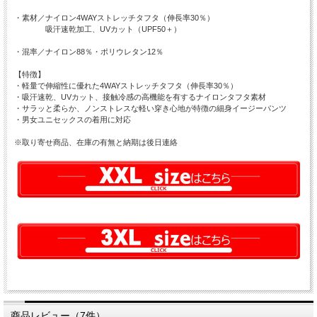
・素材／ナイロン4WAYストレッチタフタ（伸長率30％）
吸汗速乾加工、UVカット（UPF50＋）
・混率／ナイロン88％・ポリウレタン12％
【特徴】
・軽量で伸縮性に優れた4WAYストレッチタフタ（伸長率30％）
・吸汗速乾、UVカット、接触冷感の高機能を有するナイロンタフタ素材
・サラッと柔らか、ノンストレスな軽い穿き心地が特徴の細身イージーパンツ
・男女ユニセックスの着用に対応
※取り寄せ商品、在庫の有無と納期は後日連絡
商品レビュー（7件）