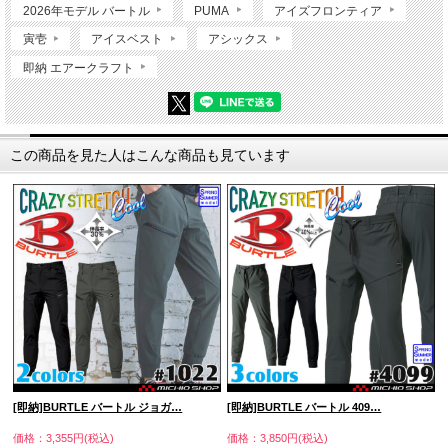
2026年モデル バートル
PUMA
アイズフロンティア
寅壱
アイスベスト
アシックス
即納 エアークラフト
この商品を見た人はこんな商品も見ています
[即納]BURTLE バートル ジョガ…
[即納]BURTLE バートル 409…
価格：3,355円(税込)
価格：3,850円(税込)