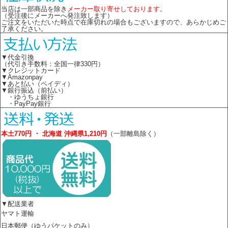
当店は一部商品を除き
メーカー取り寄せしております。
（受注後にメーカーへ発注致します）
ご注文をいただいた時点で在庫切れの場合もございますので、あらかじめご
了承ください。
▼代金引換
（代引き手数料：全国一律330円）
▼クレジットカード
▼Amazonpay
▼あと払い（ペイディ）
▼銀行振込（前払い）
・ゆうちょ銀行
・PayPay銀行
本土770円 ・ 北海道 沖縄県1,210円
（一部離島除く）
▼配送業者
ヤマト運輸
日本郵便（ゆうパケットのみ）