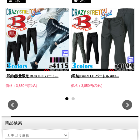
1位
2位
[即納]数量限定 BURTLE バート…
[即納]BURTLE バートル 409…
[
価格：3,850円(税込)
価格：3,850円(税込)
価
商品検索