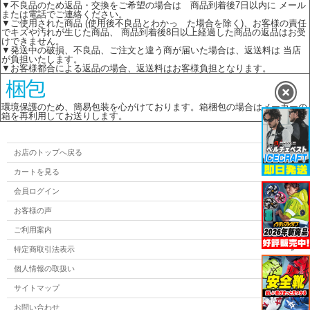
▼不良品のため返品・交換をご希望の場合は 商品到着後7日以内に メール
または電話でご連絡ください。
▼ご使用された商品 (使用後不良品とわかっ た場合を除く)、お客様の責任
でキズや汚れが生じた商品、 商品到着後8日以上経過した商品の返品はお受
けできません。
▼発送中の破損、不良品、ご注文と違う商が届いた場合は、返送料は 当店
が負担いたします。
▼お客様都合による返品の場合、返送料はお客様負担となります。
環境保護のため、簡易包装を心がけております。箱梱包の場合はメーカーの
箱を再利用してお送りします。
お店のトップへ戻る
カートを見る
会員ログイン
お客様の声
ご利用案内
特定商取引法表示
個人情報の取扱い
サイトマップ
お問い合わせ