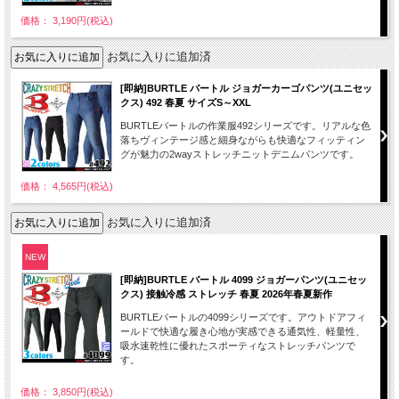
価格： 3,190円(税込)
お気に入りに追加済
[即納]BURTLE バートル ジョガーカーゴパンツ(ユニセッ
クス) 492 春夏 サイズS～XXL
BURTLEバートルの作業服492シリーズです。リアルな色
落ちヴィンテージ感と細身ながらも快適なフィッティン
グが魅力の2wayストレッチニットデニムパンツです。
価格： 4,565円(税込)
お気に入りに追加済
NEW
[即納]BURTLE バートル 4099 ジョガーパンツ(ユニセッ
クス) 接触冷感 ストレッチ 春夏 2026年春夏新作
BURTLEバートルの4099シリーズです。アウトドアフィ
ールドで快適な履き心地が実感できる通気性、軽量性、
吸水速乾性に優れたスポーティなストレッチパンツで
す。
価格： 3,850円(税込)