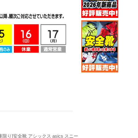
庫限り]安全靴 アシックス asics スニー