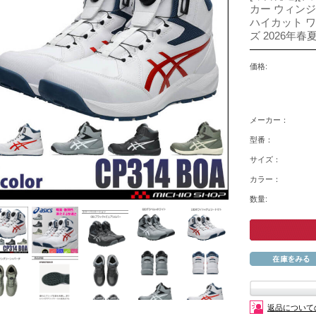
カー ウィンジョ
ハイカット 
ズ 2026年春
価格:
メーカー：
型番：
サイズ：
カラー：
数量:
返品について