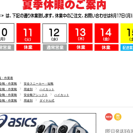
服・作業着
全靴・作業靴
安全スニーカー・短靴
全靴・作業靴
用途別
ハイカット
全靴・作業靴
安全靴アシックス
ハイカット
全靴・作業靴
用途別
ダイヤル式
[即日発送][在