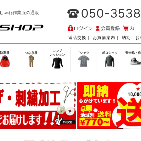
しゃれ作業服の通販
返品交換
｜
お買物案内
｜
納期
｜
お
コンプ
防寒服
つなぎ服
Tシャツ
ポロシャツ
安全靴・作
レッション