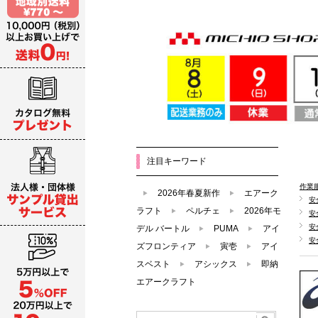
注目キーワード
作業
2026年春夏新作
エアーク
安
ラフト
ペルチェ
2026年モ
安
安
デル バートル
PUMA
アイ
安
ズフロンティア
寅壱
アイ
スベスト
アシックス
即納
エアークラフト