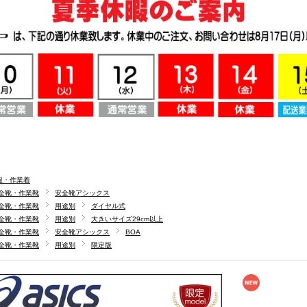
服・作業着
全靴・作業靴
安全靴アシックス
全靴・作業靴
用途別
ダイヤル式
全靴・作業靴
用途別
大きいサイズ29cm以上
全靴・作業靴
安全靴アシックス
BOA
全靴・作業靴
用途別
限定版