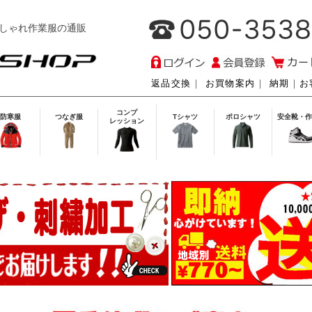
しゃれ作業服の通販
返品交換
｜
お買物案内
｜
納期
｜
お
コンプ
防寒服
つなぎ服
Tシャツ
ポロシャツ
安全靴・作
レッション