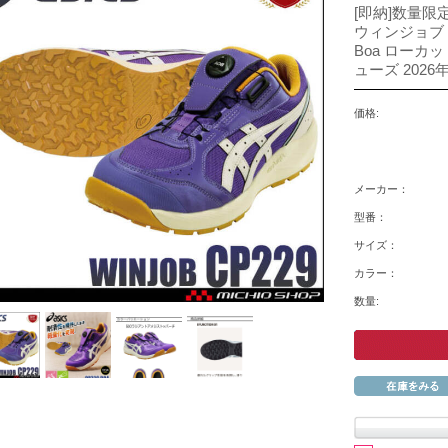
[即納]数量限定
ウィンジョブ 
Boa ローカ
ューズ 202
価格:
メーカー：
型番：
サイズ：
カラー：
数量: