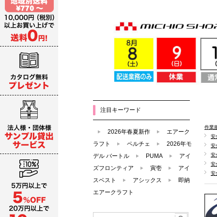
注目キーワード
作業
2026年春夏新作
エアーク
安
ラフト
ペルチェ
2026年モ
安
安
デル バートル
PUMA
アイ
安
ズフロンティア
寅壱
アイ
安
スベスト
アシックス
即納
エアークラフト