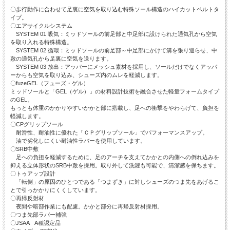
〇歩行動作に合わせて足裏に空気を取り込む特殊ソール構造のハイカットベルトタ
イプ。
〇エアサイクルシステム
SYSTEM 01 吸気：ミッドソールの前足部と中足部に設けられた通気孔から空気
を取り入れる特殊構造。
SYSTEM 02 循環：ミッドソールの前足部～中足部にかけて溝を張り巡らせ、中
敷の通気孔から足裏に空気を送ります。
SYSTEM 03 放出：アッパーにメッシュ素材を採用し、ソールだけでなくアッパ
ーからも空気を取り込み、シューズ内のムレを軽減します。
〇fuzeGEL（フューズ・ゲル）
ミッドソールと「GEL（ゲル）」の材料設計技術を融合させた軽量フォームタイプ
のGEL。
もっとも体重のかかりやすいかかと部に搭載し、足への衝撃をやわらげて、負担を
軽減します。
〇CPグリップソール
耐滑性、耐油性に優れた「ＣＰグリップソール」でパフォーマンスアップ。
油で劣化しにくい耐油性ラバーを使用しています。
〇SRB中敷
足への負担を軽減するために、足のアーチを支えてかかとの内側への倒れ込みを
抑える立体形状のSRB中敷を採用。取り外して洗濯も可能で、清潔感を保ちます。
〇トゥアップ設計
「転倒」の原因のひとつである「つまずき」に対しシューズのつま先をあげるこ
とで引っかかりにくくしています。
〇再帰反射材
夜間や暗部作業にも配慮。かかと部分に再帰反射材採用。
〇つま先部ラバー補強
〇JSAA A種認定品