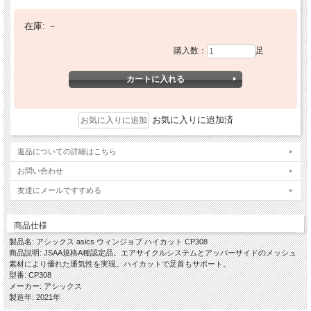
在庫:
－
購入数：
足
お気に入りに追加済
返品についての詳細はこちら
お問い合わせ
友達にメールですすめる
商品仕様
製品名: アシックス asics ウィンジョブ ハイカット CP308
商品説明: JSAA規格A種認定品。エアサイクルシステムとアッパーサイドのメッシュ
素材により優れた通気性を実現。ハイカットで足首もサポート。
型番: CP308
メーカー: アシックス
製造年: 2021年