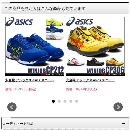
この商品を見た人はこんな商品も見ています
安全靴 アシックス asics スニー…
安全靴 アシックス asics スニー…
[
価格：15,950円(税込)
価格：16,390円(税込)
価
コーディネート商品