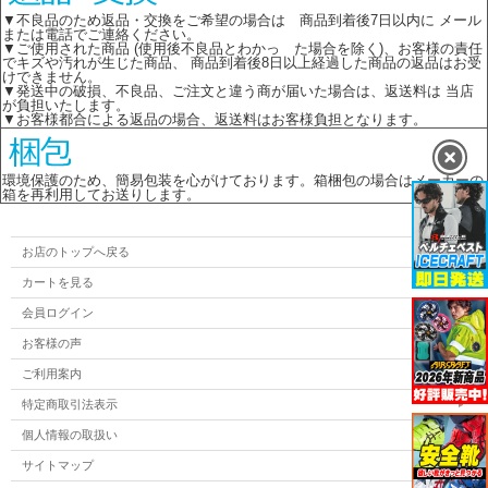
▼不良品のため返品・交換をご希望の場合は 商品到着後7日以内に メール
または電話でご連絡ください。
▼ご使用された商品 (使用後不良品とわかっ た場合を除く)、お客様の責任
でキズや汚れが生じた商品、 商品到着後8日以上経過した商品の返品はお受
けできません。
▼発送中の破損、不良品、ご注文と違う商が届いた場合は、返送料は 当店
が負担いたします。
▼お客様都合による返品の場合、返送料はお客様負担となります。
環境保護のため、簡易包装を心がけております。箱梱包の場合はメーカーの
箱を再利用してお送りします。
お店のトップへ戻る
カートを見る
会員ログイン
お客様の声
ご利用案内
特定商取引法表示
個人情報の取扱い
サイトマップ