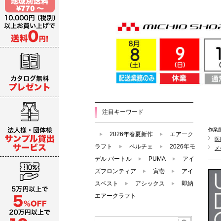
注目キーワード
作業
2026年春夏新作
エアーク
医
ラフト
ペルチェ
2026年モ
メ
デル バートル
PUMA
アイ
ズフロンティア
寅壱
アイ
スベスト
アシックス
即納
エアークラフト