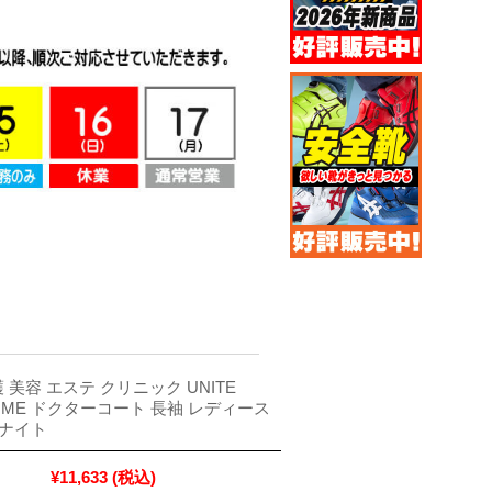
 美容 エステ クリニック UNITE
 OF ME ドクターコート 長袖 レディース
 ユナイト
¥11,633
(税込)