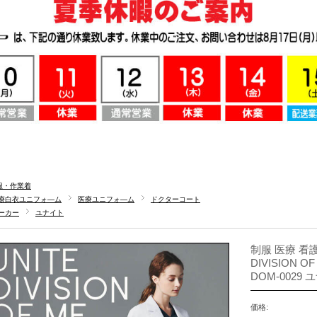
服・作業着
療白衣ユニフォ―ム
医療ユニフォ―ム
ドクターコート
ーカー
ユナイト
制服 医療 看護
DIVISION
DOM-0029
価格: