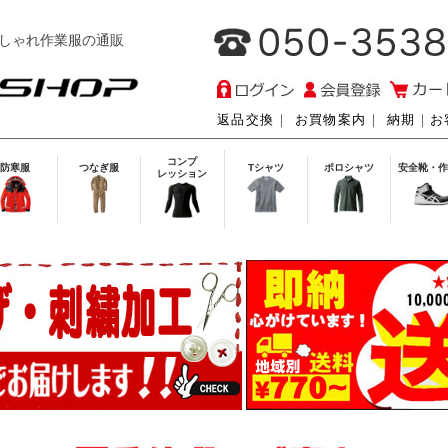
しゃれ作業服の通販
返品交換
｜
お買物案内
｜
納期
｜
お
コンプ
防寒服
つなぎ服
Tシャツ
ポロシャツ
安全靴・作
レッション