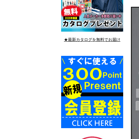
★最新カタログを無料でお届け