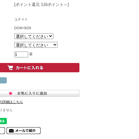
[ポイント還元 116ポイント～]
ユナイト
DOM-0029
着
の詳細はこちら
りません