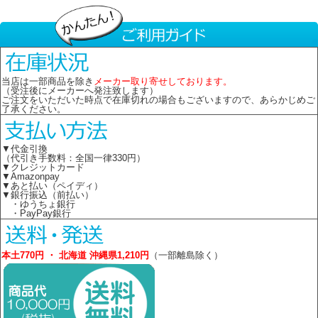
当店は一部商品を除き
メーカー取り寄せしております。
（受注後にメーカーへ発注致します）
ご注文をいただいた時点で在庫切れの場合もございますので、あらかじめご
了承ください。
▼代金引換
（代引き手数料：全国一律330円）
▼クレジットカード
▼Amazonpay
▼あと払い（ペイディ）
▼銀行振込（前払い）
・ゆうちょ銀行
・PayPay銀行
本土770円 ・ 北海道 沖縄県1,210円
（一部離島除く）