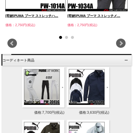
[即納]PUMA プーマ ストレッチハ…
[即納]PUMA プーマ ストレッチメ…
T
価格：2,750円(税込)
価格：2,750円(税込)
価
コーディネート商品
価格:7,700円(税込)
価格:3,630円(税込)