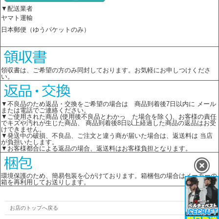
▼配送業者
ヤマト運輸
日本郵便（ゆうパケットのみ）
領収書は、ご希望の方のみ同封しております。お気軽にお申しつけくださ
い。
▼不良品のため返品・交換をご希望の場合は 商品到着後7日以内に メール
または電話でご連絡ください。
▼ご使用された商品 (使用後不良品とわかっ た場合を除く)、お客様の責任
でキズや汚れが生じた商品、 商品到着後8日以上経過した商品の返品はお受
けできません。
▼発送中の破損、不良品、ご注文と違う商が届いた場合は、返送料は 当店
が負担いたします。
▼お客様都合による返品の場合、返送料はお客様負担となります。
環境保護のため、簡易包装を心がけております。箱梱包の場合はメーカーの
箱を再利用してお送りします。
お店のトップへ戻る