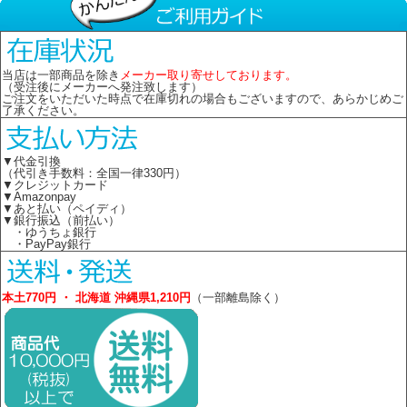
当店は一部商品を除き
メーカー取り寄せしております。
（受注後にメーカーへ発注致します）
ご注文をいただいた時点で在庫切れの場合もございますので、あらかじめご
了承ください。
▼代金引換
（代引き手数料：全国一律330円）
▼クレジットカード
▼Amazonpay
▼あと払い（ペイディ）
▼銀行振込（前払い）
・ゆうちょ銀行
・PayPay銀行
本土770円 ・ 北海道 沖縄県1,210円
（一部離島除く）