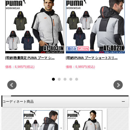
[即納]数量限定 PUMA プーマ シ…
[即納]PUMA プーマ ショートスリ…
[
価格：6,985円(税込)
価格：6,985円(税込)
価
コーディネート商品