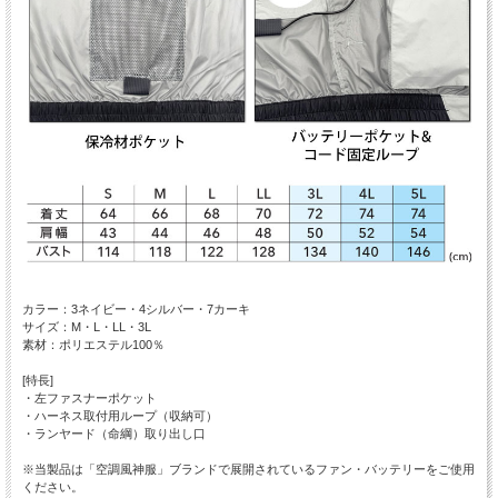
カラー：3ネイビー・4シルバー・7カーキ
サイズ：M・L・LL・3L
素材：ポリエステル100％
[特長]
・左ファスナーポケット
・ハーネス取付用ループ（収納可）
・ランヤード（命綱）取り出し口
※当製品は「空調風神服」ブランドで展開されているファン・バッテリーをご使用
ください。