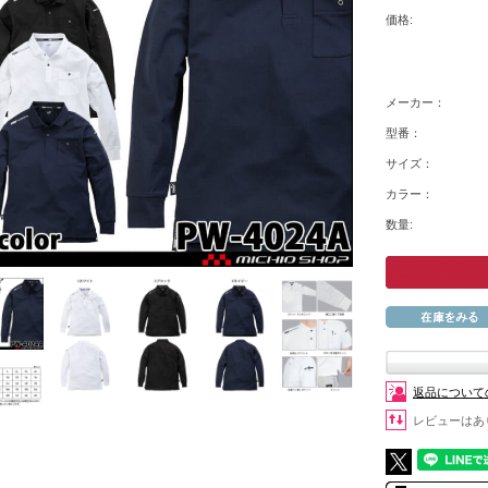
価格:
メーカー：
型番：
サイズ：
カラー：
数量:
返品について
レビューはあ