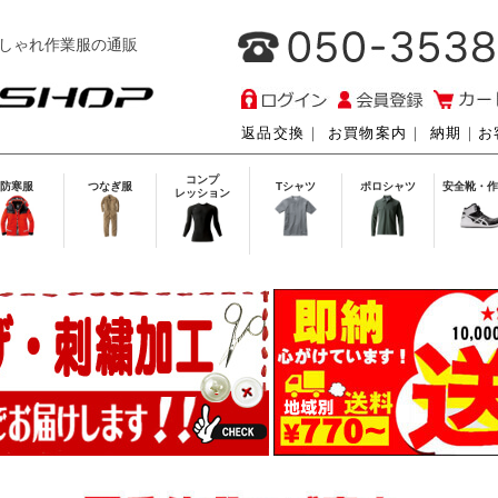
しゃれ作業服の通販
返品交換
｜
お買物案内
｜
納期
｜
お
コンプ
防寒服
つなぎ服
Tシャツ
ポロシャツ
安全靴・作
レッション