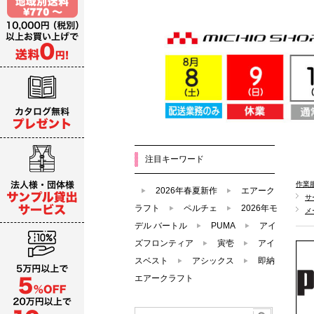
注目キーワード
作業
2026年春夏新作
エアーク
サ
ラフト
ペルチェ
2026年モ
メ
デル バートル
PUMA
アイ
ズフロンティア
寅壱
アイ
スベスト
アシックス
即納
エアークラフト