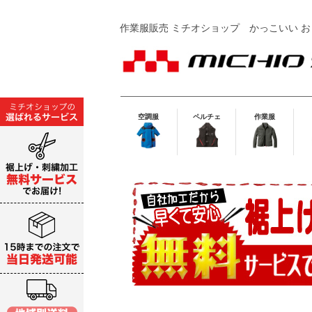
作業服販売 ミチオショップ
かっこいい お
空調服
ペルチェ
作業服