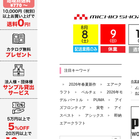
注目キーワード
作業
2026年春夏新作
エアーク
メ
ラフト
ペルチェ
2026年モ
作
デル バートル
PUMA
アイ
ズフロンティア
寅壱
アイ
スベスト
アシックス
即納
エアークラフト