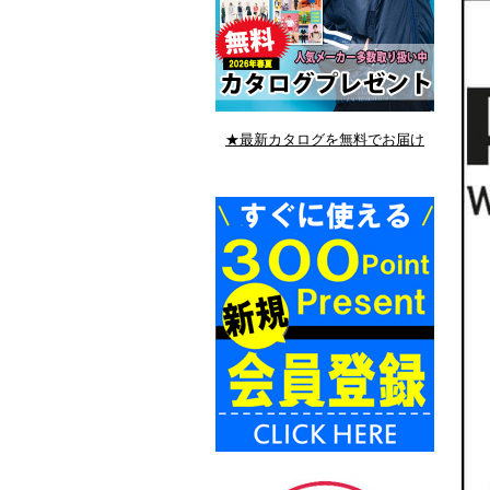
★最新カタログを無料でお届け