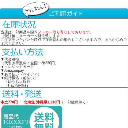
当店は一部商品を除き
メーカー取り寄せしております。
（受注後にメーカーへ発注致します）
ご注文をいただいた時点で在庫切れの場合もございますので、あらかじめご
了承ください。
▼代金引換
（代引き手数料：全国一律330円）
▼クレジットカード
▼Amazonpay
▼あと払い（ペイディ）
▼銀行振込（前払い）
・ゆうちょ銀行
・PayPay銀行
本土770円 ・ 北海道 沖縄県1,210円
（一部離島除く）