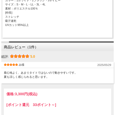
カラー：1ホワイト・2ブラック・3ネイビー
サイズ：S・M・L・LL・3L・4L
素材：ポリエステル100％
[特長]
ストレッチ
吸汗速乾
UVカット95%以上
商品レビュー（1件）
総評:
5.0
み様
2025/05/29
着心地よく、あまりタイトではないので動きやすいです。
夏も涼しく感じられると思います。
価格:
3,300円
(税込)
[ポイント還元 33ポイント～]