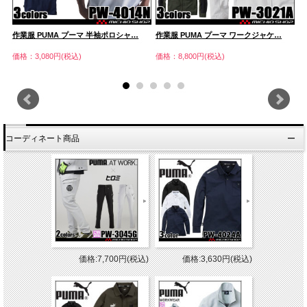
作業服 PUMA プーマ 半袖ポロシャ…
作業服 PUMA プーマ ワークジャケ…
作
価格：3,080円(税込)
価格：8,800円(税込)
価
コーディネート商品
価格:7,700円(税込)
価格:3,630円(税込)