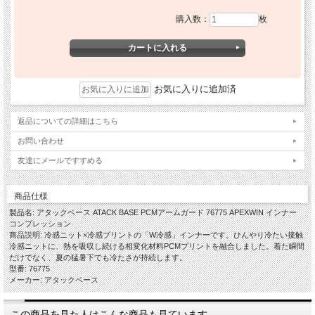
購入数：
枚
お気に入りに追加済
返品についての詳細はこちら
お問い合わせ
友達にメールですすめる
商品仕様
製品名: アタックベース ATACK BASE PCMアームガード 76775 APEXWIN インナー
コンプレッション
商品説明: 冷感ニット×冷感プリントの「W冷感」インナーです。ひんやり冷たい接触
冷感ニットに、熱を吸収し続ける相変化材料PCMプリントを融合しました。着た瞬間
だけでなく、夏の猛暑下でも冷たさが持続します。
型番: 76775
メーカー: アタックベース
この商品を見た人はこんな商品も見ています