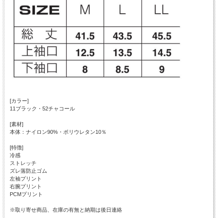
[カラー]
11ブラック・52チャコール
[素材]
本体：ナイロン90%・ポリウレタン10％
[特徴]
冷感
ストレッチ
ズレ落防止ゴム
左袖プリント
右腕プリント
PCMプリント
※取り寄せ商品、在庫の有無と納期は後日連絡