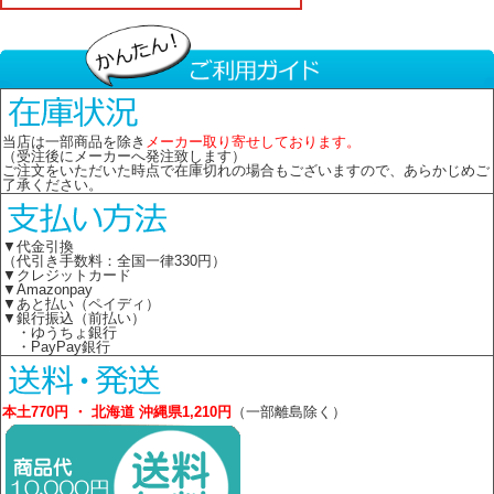
当店は一部商品を除き
メーカー取り寄せしております。
（受注後にメーカーへ発注致します）
ご注文をいただいた時点で在庫切れの場合もございますので、あらかじめご
了承ください。
▼代金引換
（代引き手数料：全国一律330円）
▼クレジットカード
▼Amazonpay
▼あと払い（ペイディ）
▼銀行振込（前払い）
・ゆうちょ銀行
・PayPay銀行
本土770円 ・ 北海道 沖縄県1,210円
（一部離島除く）