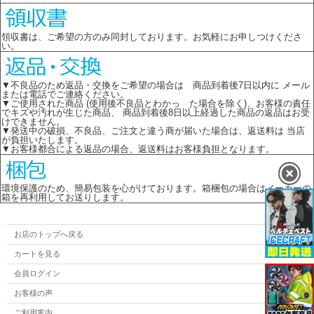
領収書は、ご希望の方のみ同封しております。お気軽にお申しつけくださ
い。
▼不良品のため返品・交換をご希望の場合は 商品到着後7日以内に メール
または電話でご連絡ください。
▼ご使用された商品 (使用後不良品とわかっ た場合を除く)、お客様の責任
でキズや汚れが生じた商品、 商品到着後8日以上経過した商品の返品はお受
けできません。
▼発送中の破損、不良品、ご注文と違う商が届いた場合は、返送料は 当店
が負担いたします。
▼お客様都合による返品の場合、返送料はお客様負担となります。
環境保護のため、簡易包装を心がけております。箱梱包の場合はメーカーの
箱を再利用してお送りします。
お店のトップへ戻る
カートを見る
会員ログイン
お客様の声
ご利用案内