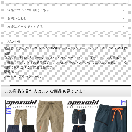
返品についての詳細はこちら
お問い合わせ
友達にメールですすめる
商品仕様
製品名: アタックベース ATACK BASE クールパラシュートパンツ 55071 APEXWIN 作
業服
商品説明: 接触冷感生地が気持ちいいパラシュートパンツ。両サイドに大容量ポケッ
ト搭載で腰袋いらずの解放感です。さらに生地のパンチング加工がムレを逃がし、衣
服内に風を送り込む快適仕様です。
型番: 55071
メーカー: アタックベース
この商品を見た人はこんな商品も見ています