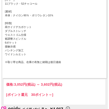
11ブラック・52チャコール
[素材]
本体：ナイロン90％・ポリウレタン10％
[特徴]
両サイドデカポケット
ダブルストレッチ
ウエストゴム仕様
裾調整スピンドル
6ポケット
接触冷感
パンチング加工
ワイドシルエット
※取り寄せ商品、在庫の有無と納期は後日連絡
価格:
3,052円
(税込)
～
3,602円
(税込)
[ポイント還元 30ポイント～]