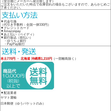
（受注後にメーカーへ発注致します）
ご注文をいただいた時点で在庫切れの場合もございますので、あらかじめご
了承ください。
▼代金引換
（代引き手数料：全国一律330円）
▼クレジットカード
▼Amazonpay
▼あと払い（ペイディ）
▼銀行振込（前払い）
・ゆうちょ銀行
・PayPay銀行
本土770円 ・ 北海道 沖縄県1,210円
（一部離島除く）
▼配送業者
ヤマト運輸
日本郵便（ゆうパケットのみ）