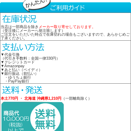
当店は一部商品を除き
メーカー取り寄せしております。
（受注後にメーカーへ発注致します）
ご注文をいただいた時点で在庫切れの場合もございますので、あらかじめご
了承ください。
▼代金引換
（代引き手数料：全国一律330円）
▼クレジットカード
▼Amazonpay
▼あと払い（ペイディ）
▼銀行振込（前払い）
・ゆうちょ銀行
・PayPay銀行
本土770円 ・ 北海道 沖縄県1,210円
（一部離島除く）