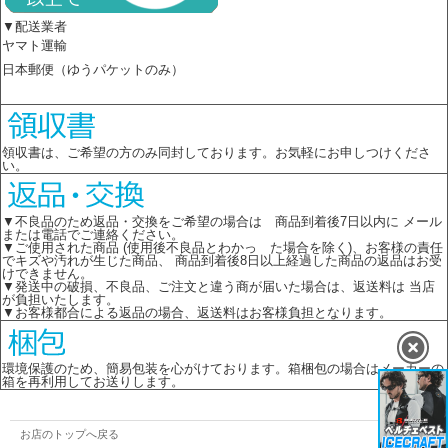
▼配送業者
ヤマト運輸
日本郵便（ゆうパケットのみ）
領収書は、ご希望の方のみ同封しております。お気軽にお申しつけくださ
い。
▼不良品のため返品・交換をご希望の場合は 商品到着後7日以内に メール
または電話でご連絡ください。
▼ご使用された商品 (使用後不良品とわかっ た場合を除く)、お客様の責任
でキズや汚れが生じた商品、 商品到着後8日以上経過した商品の返品はお受
けできません。
▼発送中の破損、不良品、ご注文と違う商が届いた場合は、返送料は 当店
が負担いたします。
▼お客様都合による返品の場合、返送料はお客様負担となります。
環境保護のため、簡易包装を心がけております。箱梱包の場合はメーカーの
箱を再利用してお送りします。
お店のトップへ戻る