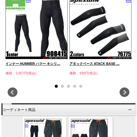
インナー HUMMER ハマー キシリ…
アタックベース ATACK BASE …
イ
価格：2,557円(税込)
価格：935円(税込)
価
コーディネート商品