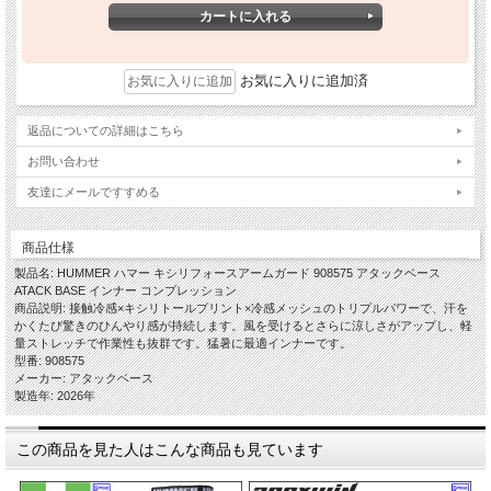
お気に入りに追加済
返品についての詳細はこちら
お問い合わせ
友達にメールですすめる
商品仕様
製品名: HUMMER ハマー キシリフォースアームガード 908575 アタックベース
ATACK BASE インナー コンプレッション
商品説明: 接触冷感×キシリトールプリント×冷感メッシュのトリプルパワーで、汗を
かくたび驚きのひんやり感が持続します。風を受けるとさらに涼しさがアップし、軽
量ストレッチで作業性も抜群です。猛暑に最適インナーです。
型番: 908575
メーカー: アタックベース
製造年: 2026年
この商品を見た人はこんな商品も見ています