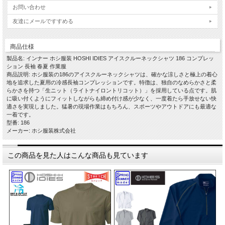
お問い合わせ
友達にメールですすめる
商品仕様
製品名: インナー ホシ服装 HOSHI IDIES アイスクルーネックシャツ 186 コンプレッ
ション 長袖 春夏 作業服
商品説明: ホシ服装の186のアイスクルーネックシャツは、確かな涼しさと極上の着心
地を追求した夏用の冷感長袖コンプレッションです。特徴は、独自のなめらかさと柔
らかさを持つ「生ニット（ライトナイロントリコット）」を採用している点です。肌
に吸い付くようにフィットしながらも締め付け感が少なく、一度着たら手放せない快
適さを実現しました。猛暑の現場作業はもちろん、スポーツやアウトドアにも最適な
一着です。
型番: 186
メーカー: ホシ服装株式会社
この商品を見た人はこんな商品も見ています