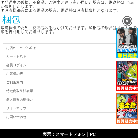
▼発送中の破損、不良品、ご注文と違う商が届いた場合は、返送料は 当店
が負担いたします。
▼お客様都合による返品の場合、返送料はお客様負担となります。
環境保護のため、簡易包装を心がけております。箱梱包の場合はメーカーの
箱を再利用してお送りします。
お店のトップへ戻る
カートを見る
会員ログイン
お客様の声
ご利用案内
特定商取引法表示
個人情報の取扱い
サイトマップ
お問い合わせ
表示：スマートフォン｜
PC