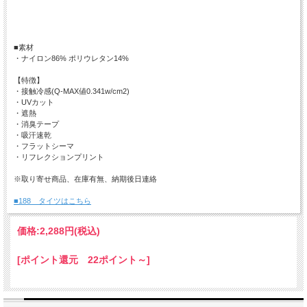
■素材
・ナイロン86% ポリウレタン14%
【特徴】
・接触冷感(Q-MAX値0.341w/cm2)
・UVカット
・遮熱
・消臭テープ
・吸汗速乾
・フラットシーマ
・リフレクションプリント
※取り寄せ商品、在庫有無、納期後日連絡
■188 タイツはこちら
価格:
2,288円
(税込)
[ポイント還元 22ポイント～]