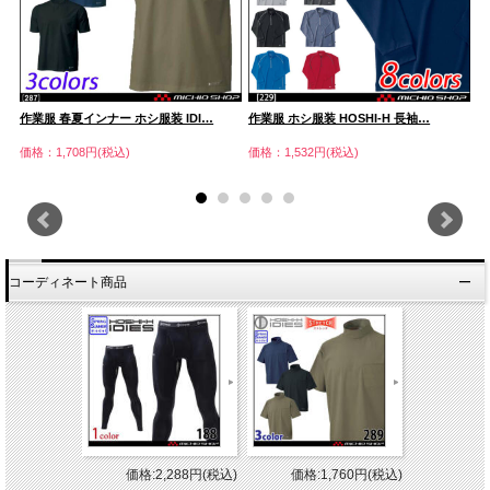
作業服 春夏インナー ホシ服装 IDI…
作業服 ホシ服装 HOSHI-H 長袖…
イ
価格：1,708円(税込)
価格：1,532円(税込)
価
コーディネート商品
価格:2,288円(税込)
価格:1,760円(税込)