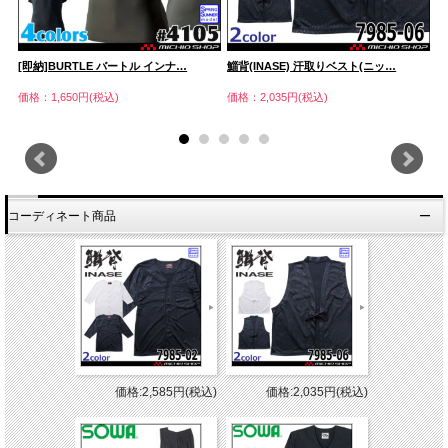
[即納]BURTLE バートル インナ…
鯔背(INASE) 汗取りベスト(ニッ…
鯔
価格：1,650円(税込)
価格：2,035円(税込)
価
コーディネート商品
価格:2,585円(税込)
価格:2,035円(税込)