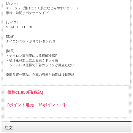
[カラー]
3ベージュ（透けにくく肌になじみやすいカラー）
形状：前閉じボクサータイプ
[サイズ]
S・M・L・LL・3L
[素材]
ナイロン75％・ポリウレタン25％
[特長]
・ナイロン高混率による接触冷感性
・吸汗速乾加工による続くドライ感
・シームレス仕様で下着のラインが目立たない
※取り寄せ商品、在庫の有無と納期は後日連絡
価格:
1,650円
(税込)
[ポイント還元 16ポイント～]
注文