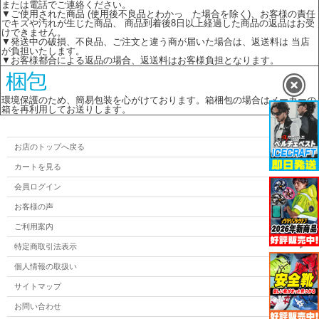
または電話でご連絡ください。
▼ご使用された商品 (使用後不良品とわかっ た場合を除く)、お客様の責任
でキズや汚れが生じた商品、 商品到着後8日以上経過した商品の返品はお受
けできません。
▼発送中の破損、不良品、ご注文と違う商が届いた場合は、返送料は 当店
が負担いたします。
▼お客様都合による返品の場合、返送料はお客様負担となります。
環境保護のため、簡易包装を心がけております。箱梱包の場合はメーカーの
箱を再利用してお送りします。
お店のトップへ戻る
カートを見る
会員ログイン
お客様の声
ご利用案内
特定商取引法表示
個人情報の取扱い
サイトマップ
お問い合わせ