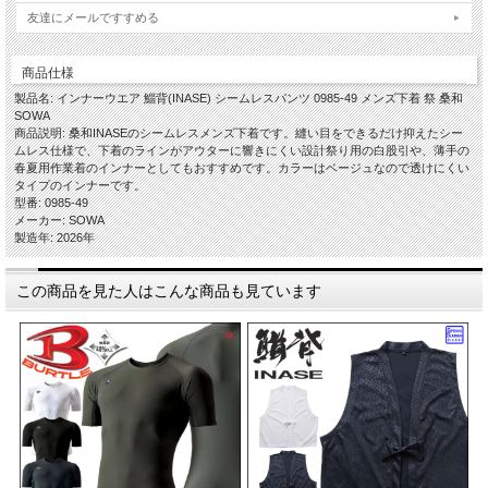
友達にメールですすめる
商品仕様
製品名: インナーウエア 鯔背(INASE) シームレスパンツ 0985-49 メンズ下着 祭 桑和
SOWA
商品説明: 桑和INASEのシームレスメンズ下着です。縫い目をできるだけ抑えたシー
ムレス仕様で、下着のラインがアウターに響きにくい設計祭り用の白股引や、薄手の
春夏用作業着のインナーとしてもおすすめです。カラーはベージュなので透けにくい
タイプのインナーです。
型番: 0985-49
メーカー: SOWA
製造年: 2026年
この商品を見た人はこんな商品も見ています