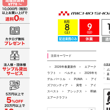
注目キーワード
作業
2026年春夏新作
エアーク
メ
ラフト
ペルチェ
2026年モ
鳶
飲
デル バートル
PUMA
アイ
ズフロンティア
寅壱
アイ
スベスト
アシックス
即納
エアークラフト