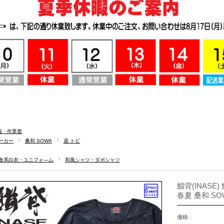
服・作業着
ーカー
桑和 SOWA
鳶 トビ
食系白衣・ユニフォ―ム
和風シャツ・ダボシャツ
鯔背(INASE
春夏 桑和 SO
価格: