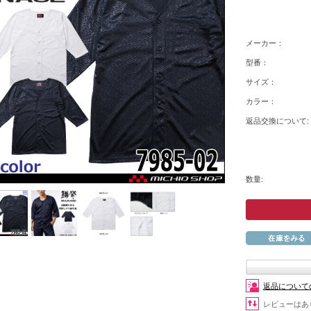
メーカー：
型番：
サイズ：
カラー：
返品交換について:
数量:
返品について
レビューはあ