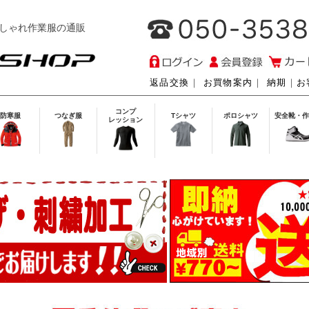
しゃれ作業服の通販
返品交換
｜
お買物案内
｜
納期
｜
お
コンプ
防寒服
つなぎ服
Tシャツ
ポロシャツ
安全靴・作
レッション