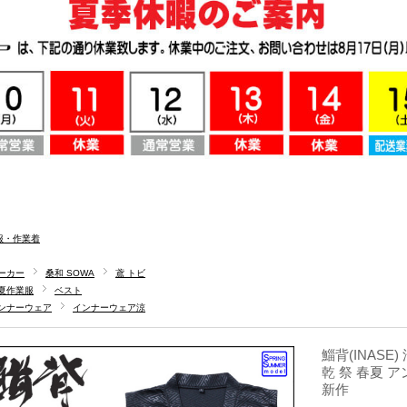
服・作業着
ーカー
桑和 SOWA
鳶 トビ
夏作業服
ベスト
ンナーウェア
インナーウェア涼
鯔背(INASE)
乾 祭 春夏 ア
新作