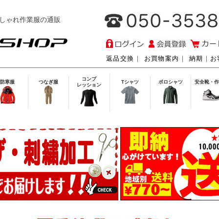
しゃれ作業服の通販
返品交換
｜
お買物案内
｜
納期
｜
お
コンプ
防寒服
つなぎ服
Tシャツ
ポロシャツ
安全靴・作
レッション