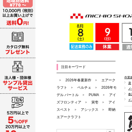
注目キーワード
作業
2026年春夏新作
エアーク
鳶
ラフト
ペルチェ
2026年モ
メ
春
デル バートル
PUMA
アイ
イ
ズフロンティア
寅壱
アイ
スベスト
アシックス
即納
エアークラフト