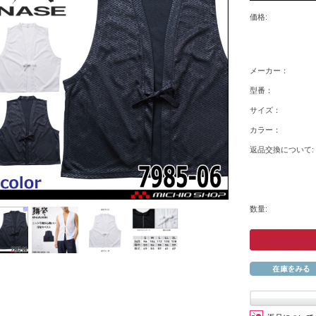
価格:
メーカー：
型番：
サイズ：
カラー：
返品交換について:
数量: