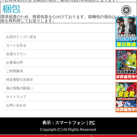
環境保護のため、簡易包装を心がけております。箱梱包の場合はメーカーの
箱を再利用してお送りします。
お店のトップへ戻る
カートを見る
会員ログイン
お客様の声
ご利用案内
特定商取引法表示
個人情報の取扱い
サイトマップ
お問い合わせ
表示：スマートフォン｜
PC
Copyright (C) All Rights Reserved.