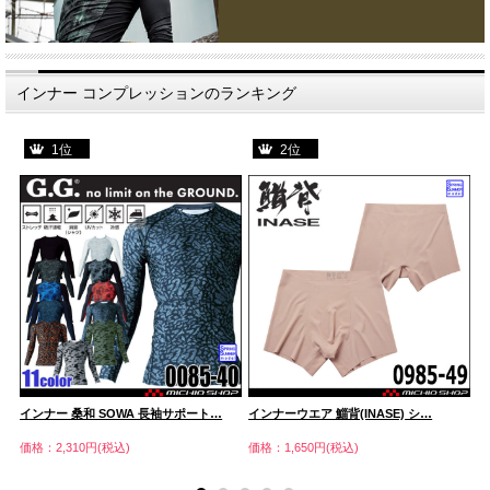
インナー コンプレッションのランキング
1位
2位
インナー 桑和 SOWA 長袖サポート…
インナーウエア 鯔背(INASE) シ…
イ
価格：2,310円(税込)
価格：1,650円(税込)
価