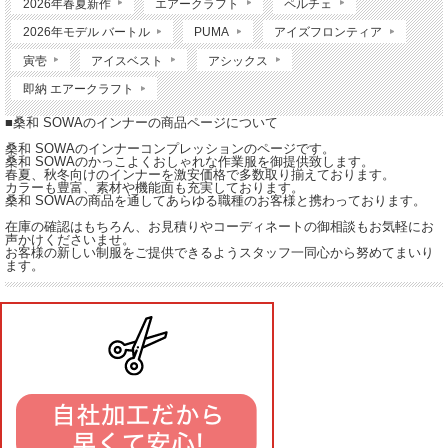
2026年春夏新作
エアークラフト
ペルチェ
2026年モデル バートル
PUMA
アイズフロンティア
寅壱
アイスベスト
アシックス
即納 エアークラフト
■桑和 SOWAのインナーの商品ページについて
桑和 SOWAのインナーコンプレッションのページです。
桑和 SOWAのかっこよくおしゃれな作業服を御提供致します。
春夏、秋冬向けのインナーを激安価格で多数取り揃えております。
カラーも豊富、素材や機能面も充実しております。
桑和 SOWAの商品を通してあらゆる職種のお客様と携わっております。
在庫の確認はもちろん、お見積りやコーディネートの御相談もお気軽にお
声かけくださいませ。
お客様の新しい制服をご提供できるようスタッフ一同心から努めてまいり
ます。