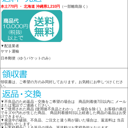
本土770円 ・ 北海道 沖縄県1,210円
（一部離島除く）
▼配送業者
ヤマト運輸
日本郵便（ゆうパケットのみ）
領収書は、ご希望の方のみ同封しております。お気軽にお申しつけくださ
い。
▼不良品のため返品・交換をご希望の場合は 商品到着後7日以内に メール
または電話でご連絡ください。
▼ご使用された商品 (使用後不良品とわかっ た場合を除く)、お客様の責任
でキズや汚れが生じた商品、 商品到着後8日以上経過した商品の返品はお受
けできません。
▼発送中の破損、不良品、ご注文と違う商が届いた場合は、返送料は 当店
が負担いたします。
▼お客様都合による返品の場合、返送料はお客様負担となります。