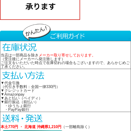
当店は一部商品を除き
メーカー取り寄せしております。
（受注後にメーカーへ発注致します）
ご注文をいただいた時点で在庫切れの場合もございますので、あらかじめご
了承ください。
▼代金引換
（代引き手数料：全国一律330円）
▼クレジットカード
▼Amazonpay
▼あと払い（ペイディ）
▼銀行振込（前払い）
・ゆうちょ銀行
・PayPay銀行
本土770円 ・ 北海道 沖縄県1,210円
（一部離島除く）