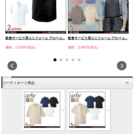
…
飲食サービス系ユニフォーム アルベ a…
飲食サービス系ユニフォーム アルベ a…
飲
価格：2,970円(税込)
価格：3,465円(税込)
価
コーディネート商品