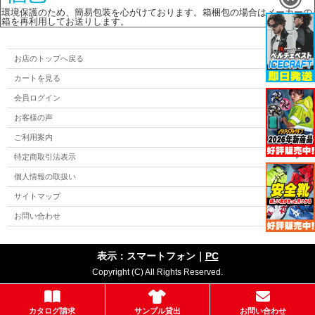
環境保護のため、簡易包装を心がけております。箱梱包の場合はメーカーの
箱を再利用してお送りします。
お店のトップへ戻る
カートを見る
会員ログイン
お客様の声
ご利用案内
特定商取引法表示
個人情報の取扱い
サイトマップ
お問い合わせ
表示：スマートフォン｜
PC
Copyright (C) All Rights Reserved.
カタログ請求
サンプル貸出
お問い合わせ