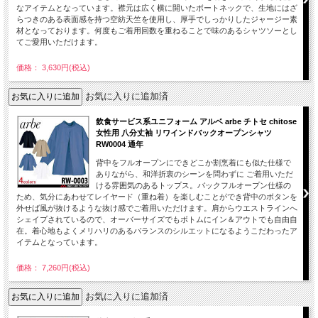
なアイテムとなっています。襟元は広く横に開いたボートネックで、生地にはざ
らつきのある表面感を持つ空紡天竺を使用し、厚手でしっかりしたジャージー素
材となっております。何度もご着用回数を重ねることで味のあるシャツソーとし
てご愛用いただけます。
価格： 3,630円(税込)
お気に入りに追加済
飲食サービス系ユニフォーム アルベ arbe チトセ chitose
女性用 八分丈袖 リワインドバックオープンシャツ
RW0004 通年
背中をフルオープンにできどこか割烹着にも似た仕様で
ありながら、和洋折衷のシーンを問わずに ご着用いただ
ける雰囲気のあるトップス。バックフルオープン仕様の
ため、気分にあわせてレイヤード（重ね着）を楽しむことができ背中のボタンを
外せば風が抜けるような抜け感でご着用いただけます。肩からウエストラインへ
シェイプされているので、オーバーサイズでもボトムにイン＆アウトでも自由自
在。着心地もよくメリハリのあるバランスのシルエットになるようこだわったア
イテムとなっています。
価格： 7,260円(税込)
お気に入りに追加済