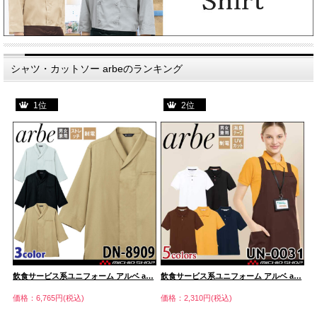
シャツ・カットソー arbeのランキング
1位
2位
…
飲食サービス系ユニフォーム アルベ a…
飲食サービス系ユニフォーム アルベ a…
飲
価格：6,765円(税込)
価格：2,310円(税込)
価