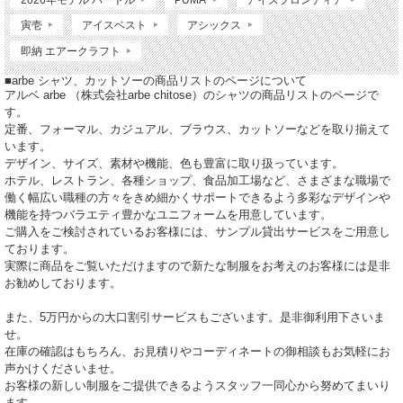
寅壱
アイスベスト
アシックス
即納 エアークラフト
■arbe シャツ、カットソーの商品リストのページについて
アルベ arbe （株式会社arbe chitose）のシャツの商品リストのページで
す。
定番、フォーマル、カジュアル、ブラウス、カットソーなどを取り揃えて
います。
デザイン、サイズ、素材や機能、色も豊富に取り扱っています。
ホテル、レストラン、各種ショップ、食品加工場など、さまざまな職場で
働く幅広い職種の方々をきめ細かくサポートできるよう多彩なデザインや
機能を持つバラエティ豊かなユニフォームを用意しています。
ご購入をご検討されているお客様には、サンプル貸出サービスをご用意し
ております。
実際に商品をご覧いただけますので新たな制服をお考えのお客様には是非
お勧めしております。
また、5万円からの大口割引サービスもございます。是非御利用下さいま
せ。
在庫の確認はもちろん、お見積りやコーディネートの御相談もお気軽にお
声かけくださいませ。
お客様の新しい制服をご提供できるようスタッフ一同心から努めてまいり
ます。