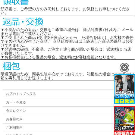
領収書は、ご希望の方のみ同封しております。お気軽にお申しつけくださ
い。
▼不良品のため返品・交換をご希望の場合は 商品到着後7日以内に メール
または電話でご連絡ください。
▼ご使用された商品 (使用後不良品とわかっ た場合を除く)、お客様の責任
でキズや汚れが生じた商品、 商品到着後8日以上経過した商品の返品はお受
けできません。
▼発送中の破損、不良品、ご注文と違う商が届いた場合は、返送料は 当店
が負担いたします。
▼お客様都合による返品の場合、返送料はお客様負担となります。
環境保護のため、簡易包装を心がけております。箱梱包の場合はメーカーの
箱を再利用してお送りします。
お店のトップへ戻る
カートを見る
会員ログイン
お客様の声
ご利用案内