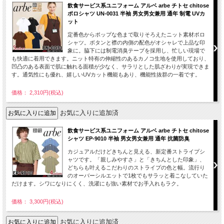
飲食サービス系ユニフォーム アルベ arbe チトセ chitose
ポロシャツ UN-0031 半袖 男女男女兼用 通年 制電 UVカ
ット
定番色からポップな色まで取りそろえたニット素材ポロ
シャツ。ボタンと襟の内側の配色がオシャレで上品な印
象に。脇下には制電消臭テープを採用し、忙しい現場で
も快適に着用できます。ニット特有の伸縮性のあるカノコ生地を使用しており、
凹凸のある表面で肌に触れる面積が少なく、サラリとした肌ざわりが実現できま
す。通気性にも優れ、嬉しいUVカット機能もあり、機能性抜群の一着です。
価格： 2,310円(税込)
お気に入りに追加済
飲食サービス系ユニフォーム アルベ arbe チトセ chitose
シャツ EP-9010 半袖 男女男女兼用 通年 抗菌防臭
カジュアルだけどきちんと見える、新定番ストライプシ
ャツです。「親しみやすさ」と「きちんとした印象」、
どちらも叶えるこだわりのストライプの色と幅。流行り
のオーバーシルエットで1枚でもサラッと着こなしていた
だけます。シワになりにくく、洗濯にも強い素材でお手入れもラク。
価格： 3,300円(税込)
お気に入りに追加済