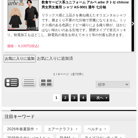
飲食サービス系ユニフォーム アルベ arbe チトセ chitose
男女男女兼用 シャツ AS-9001 通年 七分袖
リラックス感と上品さを兼ね備えたオリエンタルシャツ
です。腕まくり不要の七分袖で邪魔になりません。ミッ
クス感のある色調とドビー織りによる織り柄が、ほかに
はない味わいのある生地です。開襟タイプで首元スッキ
リ。制電加工もほどこし、静電気の発生を抑えてホコリ等の付着も防ぎます。
価格： 6,105円(税込)
お気に入りに追加済
1 / 4ページ
（全72件）
1
2
3
4
次へ
注目キーワード
2026年春夏新作
エアークラフト
ペルチェ
2026年モデル バートル
PUMA
アイズフロンティア