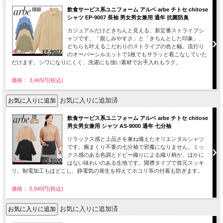
飲食サービス系ユニフォーム アルベ arbe チトセ chitose
シャツ EP-9007 長袖 男女男女兼用 通年 抗菌防臭
カジュアルだけどきちんと見える、新定番ストライプシ
ャツです。「親しみやすさ」と「きちんとした印象」、
どちらも叶えるこだわりのストライプの色と幅。流行り
のオーバーシルエットで1枚でもサラッと着こなしていた
だけます。シワになりにくく、洗濯にも強い素材でお手入れもラク。
価格： 3,465円(税込)
お気に入りに追加済
飲食サービス系ユニフォーム アルベ arbe チトセ chitose
男女男女兼用 シャツ AS-9000 通年 七分袖
リラックス感と上品さを兼ね備えたオリエンタルシャツ
です。腕まくり不要の七分袖で邪魔になりません。ミッ
クス感のある色調とドビー織りによる織り柄が、ほかに
はない味わいのある生地です。開襟タイプで首元スッキ
リ。制電加工もほどこし、静電気の発生を抑えてホコリ等の付着も防ぎます。
価格： 5,940円(税込)
お気に入りに追加済