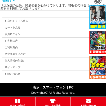
環境保護のため、簡易包装を心がけております。箱梱包の場合はメーカーの
箱を再利用してお送りします。
お店のトップへ戻る
カートを見る
会員ログイン
お客様の声
ご利用案内
特定商取引法表示
個人情報の取扱い
サイトマップ
お問い合わせ
表示：スマートフォン｜
PC
Copyright (C) All Rights Reserved.
カタログ請求
サンプル貸出
お問い合わせ