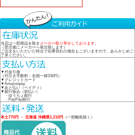
当店は一部商品を除き
メーカー取り寄せしております。
（受注後にメーカーへ発注致します）
ご注文をいただいた時点で在庫切れの場合もございますので、あらかじめご
了承ください。
▼代金引換
（代引き手数料：全国一律330円）
▼クレジットカード
▼Amazonpay
▼あと払い（ペイディ）
▼銀行振込（前払い）
・ゆうちょ銀行
・PayPay銀行
本土770円 ・ 北海道 沖縄県1,210円
（一部離島除く）