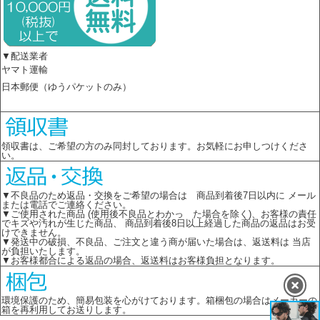
▼配送業者
ヤマト運輸
日本郵便（ゆうパケットのみ）
領収書は、ご希望の方のみ同封しております。お気軽にお申しつけくださ
い。
▼不良品のため返品・交換をご希望の場合は 商品到着後7日以内に メール
または電話でご連絡ください。
▼ご使用された商品 (使用後不良品とわかっ た場合を除く)、お客様の責任
でキズや汚れが生じた商品、 商品到着後8日以上経過した商品の返品はお受
けできません。
▼発送中の破損、不良品、ご注文と違う商が届いた場合は、返送料は 当店
が負担いたします。
▼お客様都合による返品の場合、返送料はお客様負担となります。
環境保護のため、簡易包装を心がけております。箱梱包の場合はメーカーの
箱を再利用してお送りします。