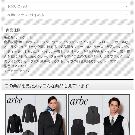
お問い合わせ
友達にメールですすめる
商品仕様
製品名: ジャケット
商品説明: ホテルやレストラン、ウエディングのレセプション、フロント、ホールな
ど。ラグジュアリーな空間に映える、気品漂うフォーマルシリーズ。至高のホスピタ
リティを提供するのにふさわしい一着を。きりっとした品格が香るネイビー。落ち着
きを感じさせる上品なグレー。フォーマルアイテムの代名詞ともいえるブラック。縦
のラインでシャープな印象を与えるストライプの四色展開のジャケットです。
型番: KM-8379
メーカー: アルベ
この商品を見た人はこんな商品も見ています