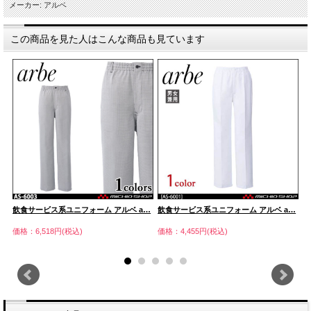
メーカー: アルベ
この商品を見た人はこんな商品も見ています
…
飲食サービス系ユニフォーム アルベ a…
飲食サービス系ユニフォーム アルベ a…
飲
価格：6,518円(税込)
価格：4,455円(税込)
価