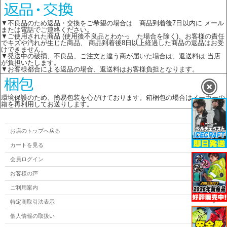
▼不良品のため返品・交換をご希望の場合は 商品到着後7日以内に メール
または電話でご連絡ください。
▼ご使用された商品 (使用後不良品とわかっ た場合を除く)、お客様の責任
でキズや汚れが生じた商品、 商品到着後8日以上経過した商品の返品はお受
けできません。
▼発送中の破損、不良品、ご注文と違う商が届いた場合は、返送料は 当店
が負担いたします。
▼お客様都合による返品の場合、返送料はお客様負担となります。
環境保護のため、簡易包装を心がけております。箱梱包の場合はメーカーの
箱を再利用してお送りします。
お店のトップへ戻る
カートを見る
会員ログイン
お客様の声
ご利用案内
特定商取引法表示
個人情報の取扱い