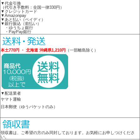
▼代金引換
（代引き手数料：全国一律330円）
▼クレジットカード
▼Amazonpay
▼あと払い（ペイディ）
▼銀行振込（前払い）
・ゆうちょ銀行
・PayPay銀行
本土770円 ・ 北海道 沖縄県1,210円
（一部離島除く）
▼配送業者
ヤマト運輸
日本郵便（ゆうパケットのみ）
領収書は、ご希望の方のみ同封しております。お気軽にお申しつけくださ
い。